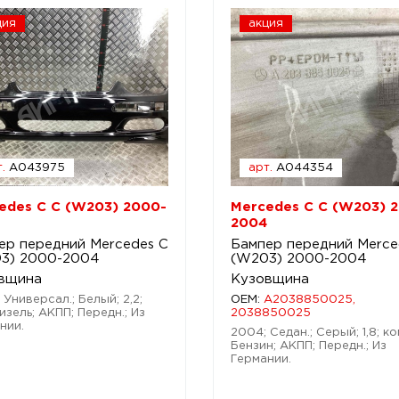
ция
акция
.
A043975
арт.
A044354
edes C C (W203) 2000-
Mercedes C C (W203) 
2004
ер передний Mercedes C
Бампер передний Merce
3) 2000-2004
(W203) 2000-2004
вщина
Кузовщина
 Универсал.; Белый; 2,2;
OEM:
A2038850025,
изель; АКПП; Передн.; Из
2038850025
нии.
2004; Седан.; Серый; 1,8; ко
Бензин; АКПП; Передн.; Из
Германии.