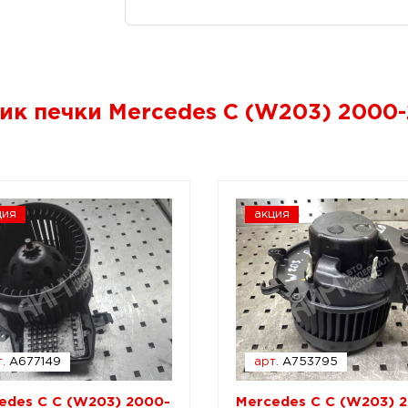
ик печки Mercedes C (W203) 2000
ция
акция
.
A677149
арт.
A753795
edes C C (W203) 2000-
Mercedes C C (W203) 