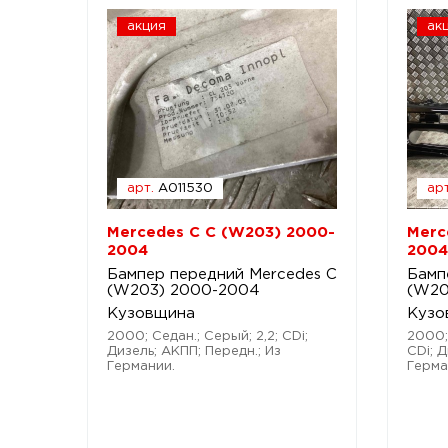
акция
ак
арт.
A011530
арт
Mercedes C C (W203) 2000-
Merc
2004
2004
Бампер передний Mercedes C
Бамп
(W203) 2000-2004
(W20
Кузовщина
Кузо
2000; Седан.; Серый; 2,2; CDi;
2000;
Дизель; АКПП; Передн.; Из
CDi; Д
Германии.
Герма