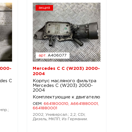
акция
арт.
A406077
2000-
Mercedes C C (W203) 2000-
2004
des C
Корпус масляного фильтра
Mercedes C (W203) 2000-
2004
Комплектующие к двигателю
OEM:
6641800010, A6641880001,
6641880001
мпр.;
2002; Универсал.; 2,2; CDi;
Дизель; МКПП; Из Германии.