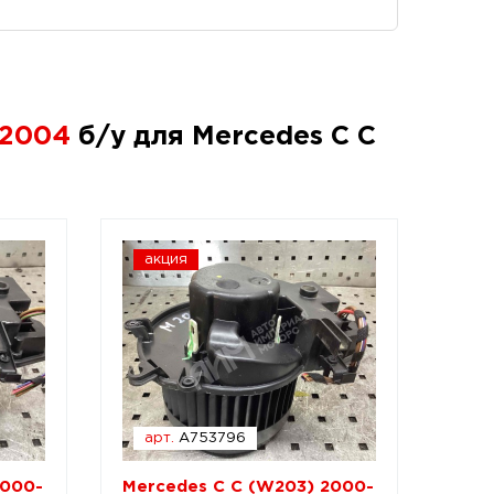
-2004
б/у для Mercedes C C
акция
арт.
A753796
2000-
Mercedes C C (W203) 2000-