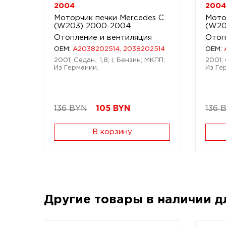
2004
2004
Моторчик печки Mercedes C
Мото
(W203) 2000-2004
(W20
Отопление и вентиляция
Отоп
OEM:
A2038202514, 2038202514
OEM:
2001; Седан.; 1,8; i; Бензин; МКПП;
2001; 
Из Германии.
Из Ге
136 BYN
105
BYN
136 
В корзину
Другие товары в наличии 