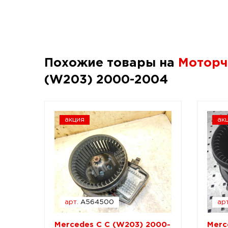
Похожие товары на
Моторч
(W203) 2000-2004
акция
ак
арт.
A564500
арт
Mercedes C C (W203) 2000-
Merc