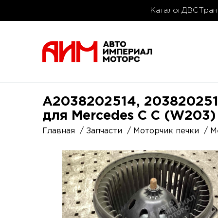
Каталог
ДВС
Тран
A2038202514, 203820251
для Mercedes C C (W203)
Главная
Запчасти
Моторчик печки
M