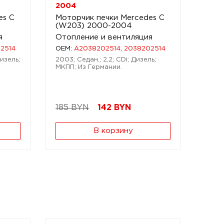
2004
es C
Моторчик печки Mercedes C
(W203) 2000-2004
я
Отопление и вентиляция
2514
OEM:
A2038202514, 2038202514
Дизель;
2003; Седан.; 2,2; CDi; Дизель;
МКПП; Из Германии.
185 BYN
142
BYN
В корзину