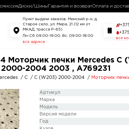
смиссия
Диски/Шины
Гарантия и возврат
Оплата и доста
Пункт выдачи заказов: Минский р-н, д.
Старое село, ул. Мира, 21 (12 км от
+37
МКАД, трасса P-65)
+37
Пн-Сб 09:00-19:00; Вс: 09:00-18:00
все к
все адреса
4 Моторчик печки Mercedes C 
 2000-2004 2003 , A769231
ercedes
C
C (W203) 2000-2004
Моторчик печк
Артикул
Марка
Модель
Версия модели
Год
Кузов