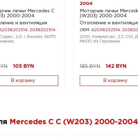
2004
рчик печки Mercedes C
Моторчик печки Merced
3) 2000-2004
(W203) 2000-2004
ление и вентиляция
Отопление и вентиляци
A2038202514, 2038202514
OEM:
A2038202514, 203820
Седан.; 2,0; i; Бензин; АКПП;
2001; Универсал.; 2,2; CDi; 
рмании.
МКПП; Из Германии.
BYN
105
BYN
185 BYN
142
BYN
В корзину
В корзину
для
Mercedes C C (W203) 2000-2004