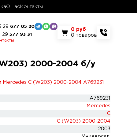
вка
О нас
Контакты
5 29
677 05 20
0
руб
5 29
577 93 31
0
товаров
онтакты
(W203) 2000-2004 б/у
и Mercedes C (W203) 2000-2004 A769231
A769231
Mercedes
C
C (W203) 2000-2004
2003
Универсал.