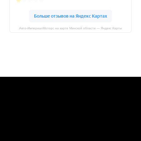
Авто-ИмпериалМоторс на карте Минской области — Яндекс Карты