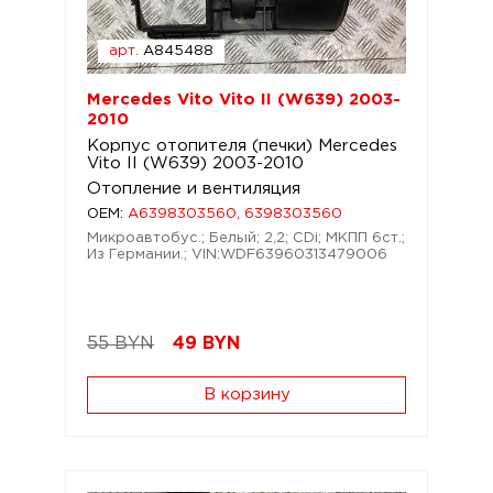
арт.
A845488
Mercedes Vito Vito II (W639) 2003-
2010
Корпус отопителя (печки) Mercedes
Vito II (W639) 2003-2010
Отопление и вентиляция
OEM:
A6398303560, 6398303560
Микроавтобус.; Белый; 2,2; CDi; МКПП 6ст.;
Из Германии.; VIN:WDF63960313479006
55 BYN
49
BYN
В корзину