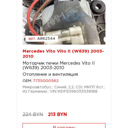
арт.
A862544
Mercedes Vito Vito II (W639) 2003-
2010
Моторчик печки Mercedes Vito II
(W639) 2003-2010
Отопление и вентиляция
OEM:
7735000562
Микроавтобус.; Синий; 2,2; CDi; МКПП 6ст.;
Из Германии.; VIN:WDF63960113538188
224 BYN
213
BYN
В корзину