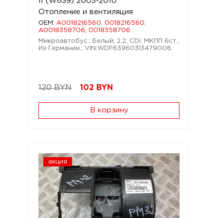
II (W639) 2003-2010
Отопление и вентиляция
OEM:
A0018216560, 0018216560,
A0018358706, 0018358706
Микроавтобус.; Белый; 2,2; CDi; МКПП 6ст.;
Из Германии.; VIN:WDF63960313479006
120 BYN
102
BYN
В корзину
акция