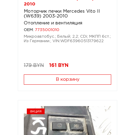
2010
Моторчик печки Mercedes Vito II
(W639) 2003-2010
Отопление и вентиляция
OEM:
7735001010
Микроавтобус.; Белый; 2,2; CDi; МКПП 6ст.;
Из Германии.; VIN:WDF63960513179622
179 BYN
161
BYN
В корзину
акция