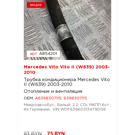
акция
арт.
A854201
Mercedes Vito Vito II (W639) 2003-
2010
Трубка кондиционера Mercedes Vito
II (W639) 2003-2010
Отопление и вентиляция
OEM:
A6398307115, 6398307115
Микроавтобус.; Белый; 2,2; CDi; МКПП 6ст.;
Из Германии.; VIN:WDF63960313479006
83 BYN
75
BYN