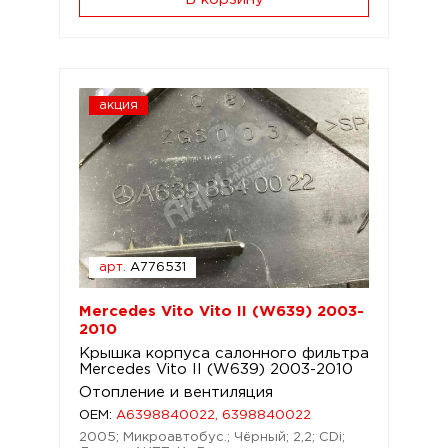
акция
арт.
A776531
Mercedes Vito Vito II (W639) 2003-
2010
Крышка корпуса салонного фильтра
Mercedes Vito II (W639) 2003-2010
Отопление и вентиляция
OEM:
A6398840022, 6398840022
2005; Микроавтобус.; Чёрный; 2,2; CDi;