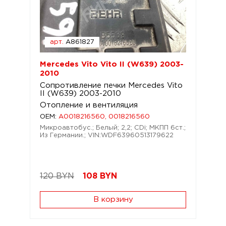
арт.
A861827
Mercedes Vito Vito II (W639) 2003-
2010
Сопротивление печки Mercedes Vito
II (W639) 2003-2010
Отопление и вентиляция
OEM:
A0018216560, 0018216560
Микроавтобус.; Белый; 2,2; CDi; МКПП 6ст.;
Из Германии.; VIN:WDF63960513179622
120 BYN
108
BYN
В корзину