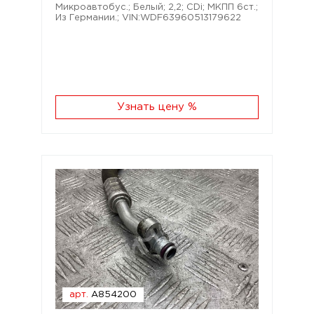
Микроавтобус.; Белый; 2,2; CDi; МКПП 6ст.;
Из Германии.; VIN:WDF63960513179622
Узнать цену %
арт.
A854200