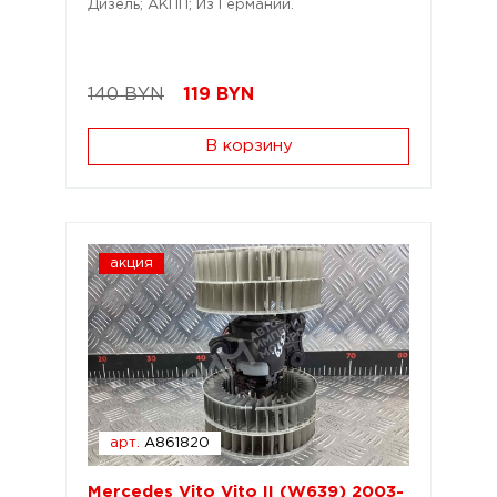
Дизель; АКПП; Из Германии.
140 BYN
119
BYN
В корзину
акция
арт.
A861820
Mercedes Vito Vito II (W639) 2003-