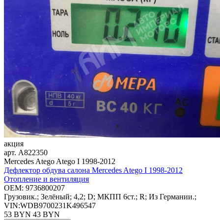
акция
арт.
A822350
Mercedes Atego Atego I 1998-2012
Дефлектор обдува салона Mercedes Atego I 1998-2012
Отопление и вентиляция
OEM:
9736800207
Грузовик.; Зелёный; 4,2; D; МКПП 6ст.; R; Из Германии.;
VIN:WDB9700231K496547
53 BYN
43
BYN