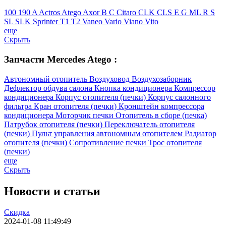
100
190
A
Actros
Atego
Axor
B
C
Citaro
CLK
CLS
E
G
ML
R
S
SL
SLK
Sprinter
T1
T2
Vaneo
Vario
Viano
Vito
еще
Скрыть
Запчасти Mercedes Atego :
Автономный отопитель
Воздуховод
Воздухозаборник
Дефлектор обдува салона
Кнопка кондиционера
Компрессор
кондиционера
Корпус отопителя (печки)
Корпус салонного
фильтра
Кран отопителя (печки)
Кронштейн компрессора
кондиционера
Моторчик печки
Отопитель в сборе (печка)
Патрубок отопителя (печки)
Переключатель отопителя
(печки)
Пульт управления автономным отопителем
Радиатор
отопителя (печки)
Сопротивление печки
Трос отопителя
(печки)
еще
Скрыть
Новости
и статьи
Скидка
2024-01-08 11:49:49