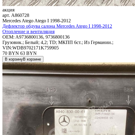
акция
арт.
A860728
Mercedes Atego Atego I 1998-2012
Дефлектор обдува салона Mercedes Atego I 1998-2012
Отопление и вентиляция
OEM:
A9736800136, 9736800136
Грузовик.; Белый; 4,2; TD; МКПП 6ст.; Из Германии.;
VIN:WDB9702171K759905
70 BYN
63
BYN
В корзину
В корзине