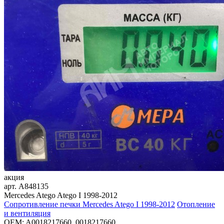
акция
арт.
A848135
Mercedes Atego Atego I 1998-2012
Сопротивление печки Mercedes Atego I 1998-2012
Отопление
и вентиляция
OEM:
A0018217660, 0018217660