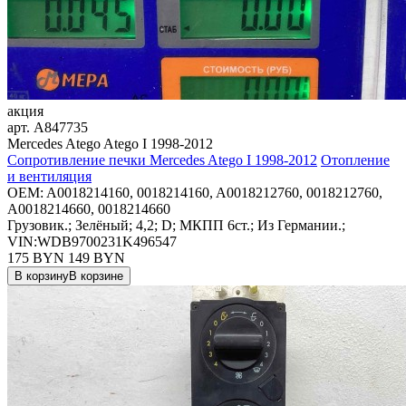
акция
арт.
A847735
Mercedes Atego Atego I 1998-2012
Сопротивление печки Mercedes Atego I 1998-2012
Отопление
и вентиляция
OEM:
A0018214160, 0018214160, A0018212760, 0018212760,
A0018214660, 0018214660
Грузовик.; Зелёный; 4,2; D; МКПП 6ст.; Из Германии.;
VIN:WDB9700231K496547
175 BYN
149
BYN
В корзину
В корзине