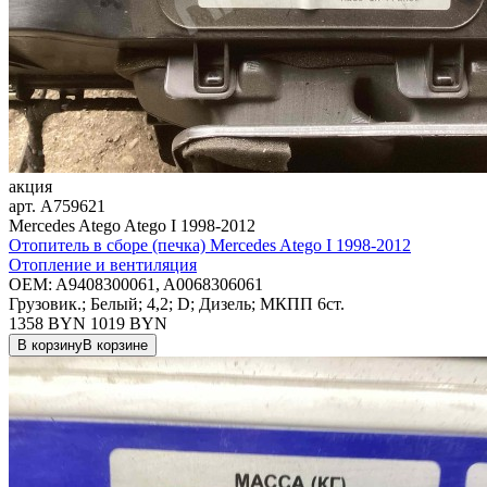
акция
арт.
A759621
Mercedes Atego Atego I 1998-2012
Отопитель в сборе (печка) Mercedes Atego I 1998-2012
Отопление и вентиляция
OEM:
A9408300061, A0068306061
Грузовик.; Белый; 4,2; D; Дизель; МКПП 6ст.
1358 BYN
1019
BYN
В корзину
В корзине