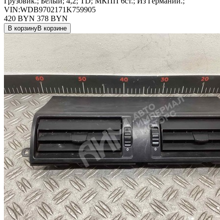
Грузовик.; Белый; 4,2; TD; МКПП 6ст.; Из Германии.;
VIN:WDB9702171K759905
420 BYN
378
BYN
В корзину
В корзине