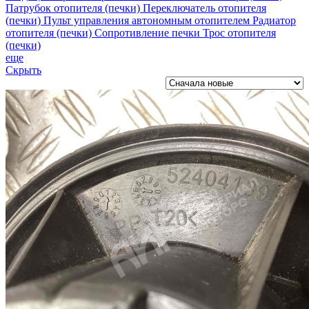
Патрубок отопителя (печки)
Переключатель отопителя
(печки)
Пульт управления автономным отопителем
Радиатор
отопителя (печки)
Сопротивление печки
Трос отопителя
(печки)
еще
Скрыть