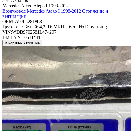
арт.
A755559
Mercedes Atego Atego I 1998-2012
Воздуховод Mercedes Atego I 1998-2012
Отопление и
вентиляция
OEM:
A9705281808
Грузовик.; Белый; 4,2; D; МКПП 6ст.; Из Германии.;
VIN:WDB9702581L474297
142 BYN
106
BYN
В корзину
В корзине