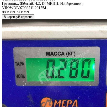
Грузовик.; Жёлтый; 4,2; D; МКПП; Из Германии.;
VIN:WDB9700871L201754
88 BYN
74
BYN
В корзину
В корзине