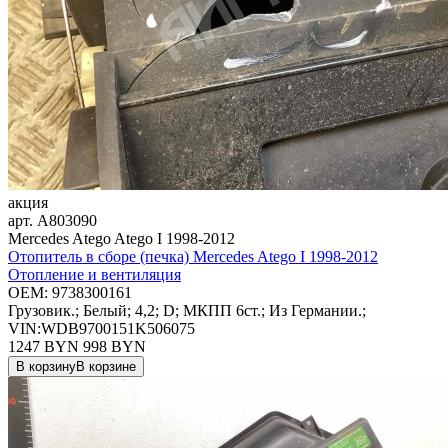
акция
арт.
A803090
Mercedes Atego Atego I 1998-2012
Отопитель в сборе (печка) Mercedes Atego I 1998-2012
Отопление и вентиляция
OEM:
9738300161
Грузовик.; Белый; 4,2; D; МКПП 6ст.; Из Германии.;
VIN:WDB9700151K506075
1247 BYN
998
BYN
В корзину
В корзине