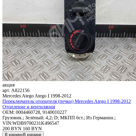
акция
арт.
A822156
Mercedes Atego Atego I 1998-2012
Переключатель отопителя (печки) Mercedes Atego I 1998-2012
Отопление и вентиляция
OEM:
0004460728, 9140010227
Грузовик.; Зелёный; 4,2; D; МКПП 6ст.; Из Германии.;
VIN:WDB9700231K496547
200 BYN
160
BYN
В корзину
В корзине