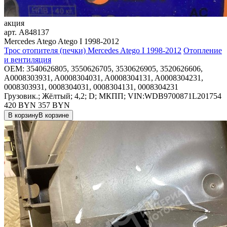
акция
арт.
A848137
Mercedes Atego Atego I 1998-2012
Трос отопителя (печки) Mercedes Atego I 1998-2012
Отопление
и вентиляция
OEM:
3540626805, 3550626705, 3530626905, 3520626606,
A0008303931, A0008304031, A0008304131, A0008304231,
0008303931, 0008304031, 0008304131, 0008304231
Грузовик.; Жёлтый; 4,2; D; МКПП; VIN:WDB9700871L201754
420 BYN
357
BYN
В корзину
В корзине