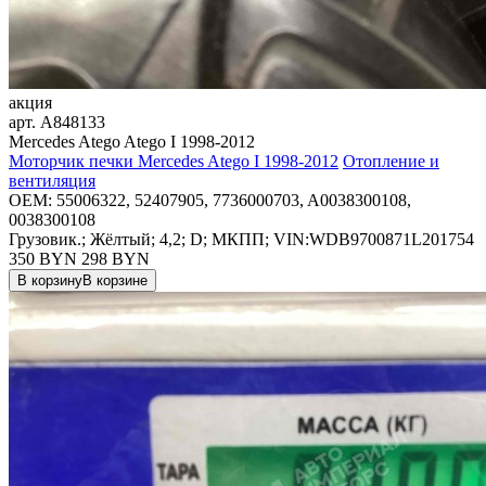
акция
арт.
A848133
Mercedes Atego Atego I 1998-2012
Моторчик печки Mercedes Atego I 1998-2012
Отопление и
вентиляция
OEM:
55006322, 52407905, 7736000703, A0038300108,
0038300108
Грузовик.; Жёлтый; 4,2; D; МКПП; VIN:WDB9700871L201754
350 BYN
298
BYN
В корзину
В корзине