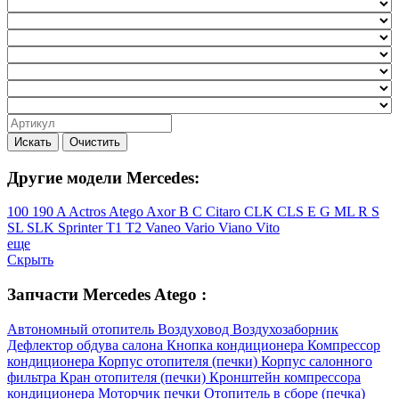
Искать
Очистить
Другие модели Mercedes:
100
190
A
Actros
Atego
Axor
B
C
Citaro
CLK
CLS
E
G
ML
R
S
SL
SLK
Sprinter
T1
T2
Vaneo
Vario
Viano
Vito
еще
Скрыть
Запчасти Mercedes Atego :
Автономный отопитель
Воздуховод
Воздухозаборник
Дефлектор обдува салона
Кнопка кондиционера
Компрессор
кондиционера
Корпус отопителя (печки)
Корпус салонного
фильтра
Кран отопителя (печки)
Кронштейн компрессора
кондиционера
Моторчик печки
Отопитель в сборе (печка)