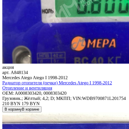
акция
арт.
A848134
Mercedes Atego Atego I 1998-2012
Радиатор отопителя (печки) Mercedes Atego I 1998-2012
Отопление и вентиляция
OEM:
A0008303420, 0008303420
Грузовик.; Жёлтый; 4,2; D; МКПП; VIN:WDB9700871L201754
210 BYN
179
BYN
В корзину
В корзине