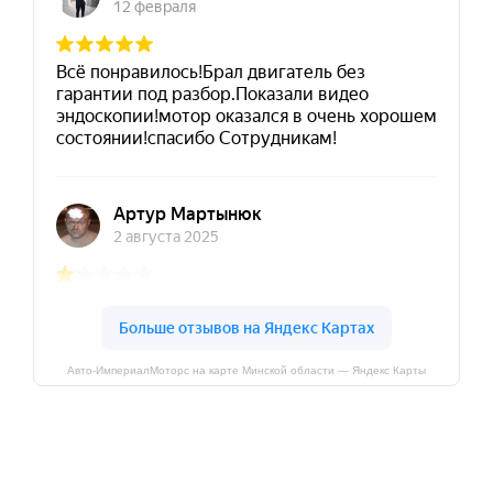
Авто-ИмпериалМоторс на карте Минской области — Яндекс Карты