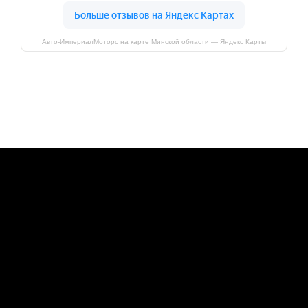
Авто-ИмпериалМоторс на карте Минской области — Яндекс Карты