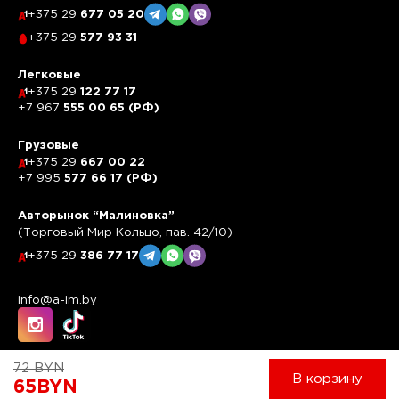
+375 29
677 05 20
+375 29
577 93 31
Легковые
+375 29
122 77 17
+7 967
555 00 65 (РФ)
Грузовые
+375 29
667 00 22
+7 995
577 66 17 (РФ)
Авторынок “Малиновка”
(Торговый Мир Кольцо, пав. 42/10)
+375 29
386 77 17
info@a-im.by
72
BYN
В корзину
65
BYN
Работает на системе
UBase