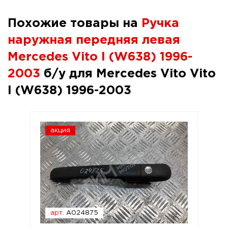
Похожие товары на
Ручка
наружная передняя левая
Mercedes Vito I (W638) 1996-
2003
б/у для Mercedes Vito Vito
I (W638) 1996-2003
акция
арт.
A024875