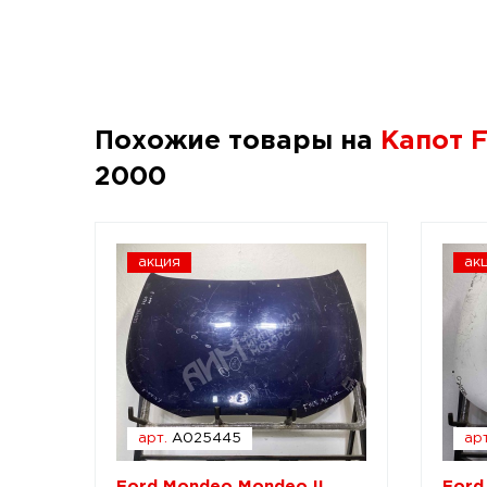
Похожие товары на
Капот F
2000
акция
ак
арт.
A025445
арт
Ford Mondeo Mondeo II
Ford