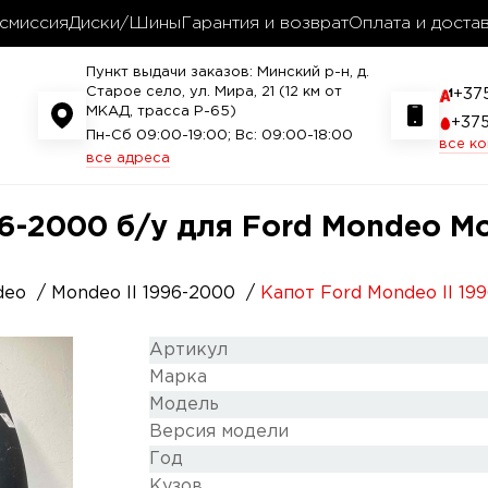
смиссия
Диски/Шины
Гарантия и возврат
Оплата и доста
Пункт выдачи заказов: Минский р-н, д.
Старое село, ул. Мира, 21 (12 км от
+37
МКАД, трасса P-65)
+37
Пн-Сб 09:00-19:00; Вс: 09:00-18:00
все к
все адреса
6-2000 б/у для Ford Mondeo Mo
deo
Mondeo II 1996-2000
Капот Ford Mondeo II 1
Артикул
Марка
Модель
Версия модели
Год
Кузов