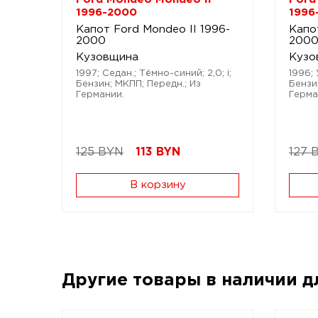
1996-2000
1996
Капот Ford Mondeo II 1996-
Капо
2000
200
Кузовщина
Кузо
1997; Седан.; Тёмно-синий; 2,0; i;
1996; 
Бензин; МКПП; Передн.; Из
Бензи
Германии.
Герма
125 BYN
113
BYN
127 
В корзину
Другие товары в наличии 