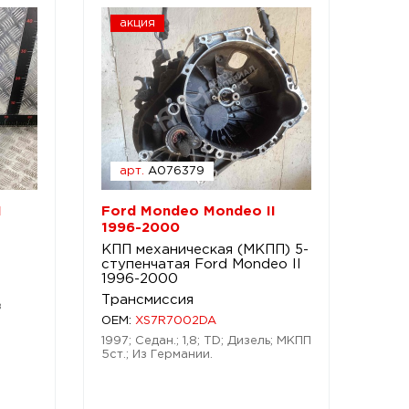
акция
арт.
A076379
I
Ford Mondeo Mondeo II
1996-2000
КПП механическая (МКПП) 5-
ступенчатая Ford Mondeo II
1996-2000
Трансмиссия
з
OEM:
XS7R7002DA
1997; Седан.; 1,8; TD; Дизель; МКПП
5ст.; Из Германии.