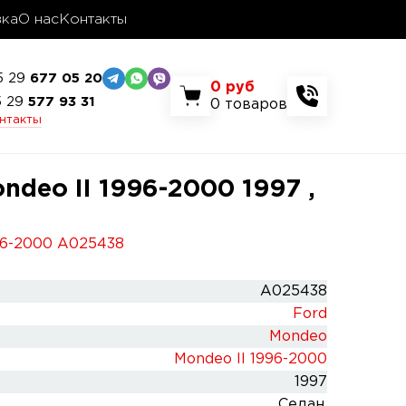
вка
О нас
Контакты
5 29
677 05 20
0
руб
5 29
577 93 31
0
товаров
онтакты
ndeo II 1996-2000 1997 ,
996-2000 A025438
A025438
Ford
Mondeo
Mondeo II 1996-2000
1997
Седан.