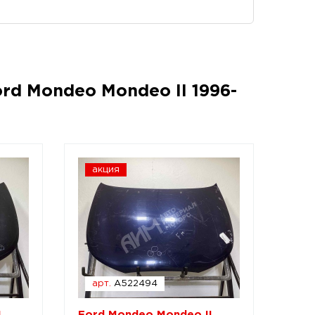
rd Mondeo Mondeo II 1996-
акция
арт.
A522494
I
Ford Mondeo Mondeo II