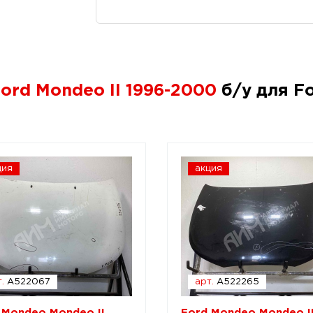
ord Mondeo II 1996-2000
б/у для Fo
ция
акция
.
A522067
арт.
A522265
 Mondeo Mondeo II
Ford Mondeo Mondeo I