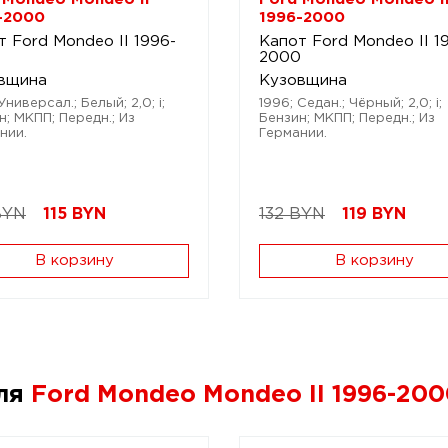
-2000
1996-2000
т Ford Mondeo II 1996-
Капот Ford Mondeo II 1
0
2000
вщина
Кузовщина
Универсал.; Белый; 2,0; i;
1996; Седан.; Чёрный; 2,0; i;
н; МКПП; Передн.; Из
Бензин; МКПП; Передн.; Из
нии.
Германии.
BYN
115
BYN
132 BYN
119
BYN
В корзину
В корзину
для
Ford Mondeo Mondeo II 1996-20