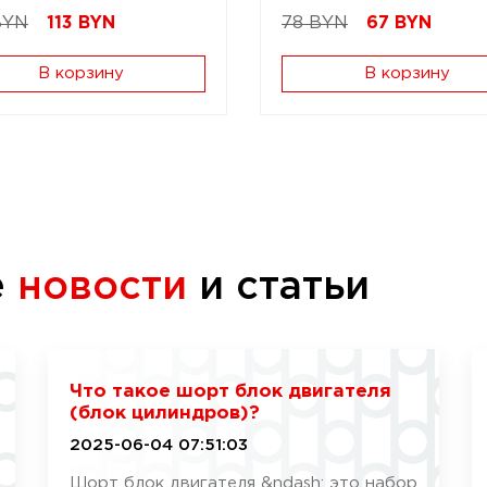
BYN
113
BYN
78 BYN
67
BYN
В корзину
В корзину
е
новости
и статьи
Что такое шорт блок двигателя
(блок цилиндров)?
2025-06-04 07:51:03
Шорт блок двигателя &ndash; это набор