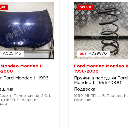
ция
акция
.
A025445
арт.
A029870
 Mondeo Mondeo II
Ford Mondeo Mondeo I
-2000
1996-2000
т Ford Mondeo II 1996-
Пружина передняя Ford
0
Mondeo II 1996-2000
вщина
Подвеска
Седан.; Тёмно-синий; 2,0; i;
1999; МКПП; L=R; Передн.; И
н; МКПП; Передн.; Из
Германии.
нии.