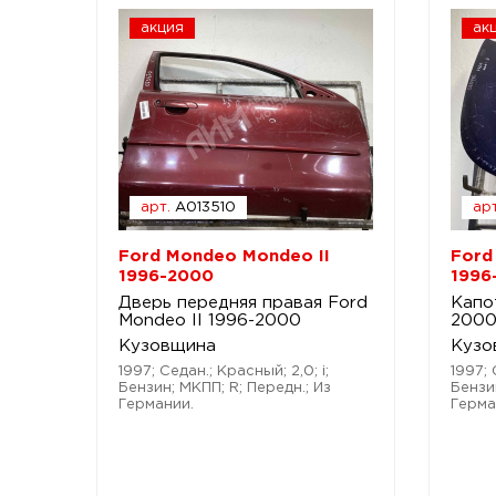
акция
ак
арт.
A013510
арт
Ford Mondeo Mondeo II
Ford
1996-2000
1996
Дверь передняя правая Ford
Капо
Mondeo II 1996-2000
200
Кузовщина
Кузо
1997; Седан.; Красный; 2,0; i;
1997; 
Бензин; МКПП; R; Передн.; Из
Бензи
Германии.
Герма