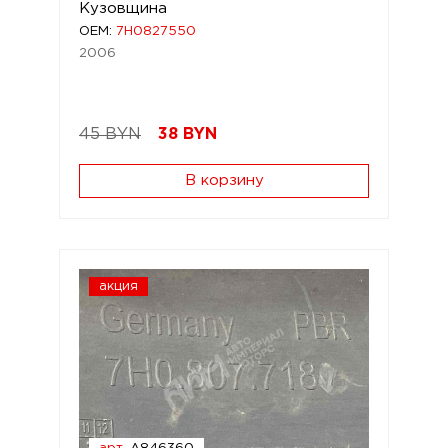
Кузовщина
OEM:
7H0827550
2006
45 BYN
38
BYN
В корзину
акция