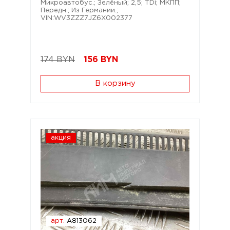
Микроавтобус.; Зелёный; 2,5; TDi; МКПП;
Передн.; Из Германии.;
VIN:WV3ZZZ7JZ6X002377
174 BYN
156
BYN
В корзину
акция
арт.
A813062