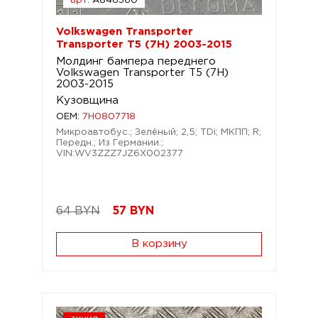
арт.
A846360
Volkswagen Transporter
Transporter T5 (7H) 2003-2015
Молдинг бампера переднего
Volkswagen Transporter T5 (7H)
2003-2015
Кузовщина
OEM:
7H0807718
Микроавтобус.; Зелёный; 2,5; TDi; МКПП; R;
Передн.; Из Германии.;
VIN:WV3ZZZ7JZ6X002377
64 BYN
57
BYN
В корзину