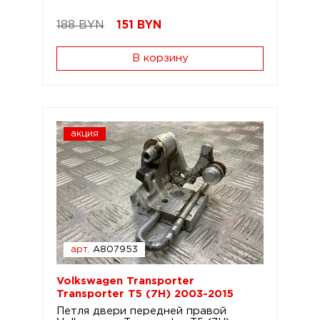
188 BYN
151
BYN
В корзину
акция
арт.
A807953
Volkswagen Transporter
Transporter T5 (7H) 2003-2015
Петля двери передней правой