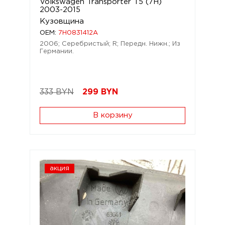
Volkswagen Transporter T5 (7H)
2003-2015
Кузовщина
OEM:
7H0831412A
2006; Серебристый; R; Передн. Нижн.; Из
Германии.
333 BYN
299
BYN
В корзину
акция