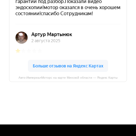
Авто-ИмпериалМоторс на карте Минской области — Яндекс Карты