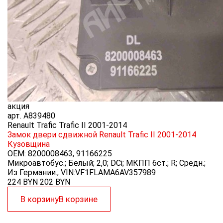
акция
арт.
A839480
Renault Trafic Trafic II 2001-2014
Замок двери сдвижной Renault Trafic II 2001-2014
Кузовщина
OEM:
8200008463, 91166225
Микроавтобус.; Белый; 2,0; DCi; МКПП 6ст.; R; Средн.;
Из Германии.; VIN:VF1FLAMA6AV357989
224 BYN
202
BYN
В корзину
В корзине