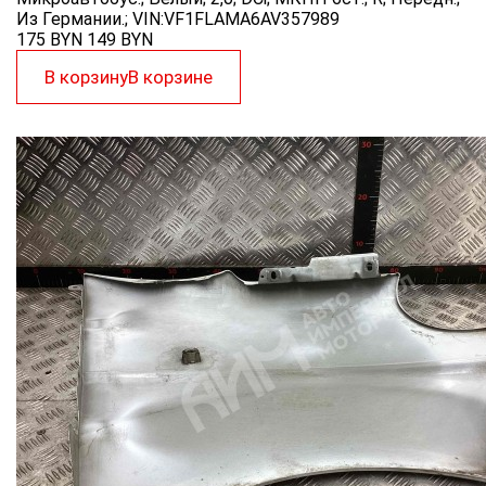
Из Германии.; VIN:VF1FLAMA6AV357989
175 BYN
149
BYN
В корзину
В корзине