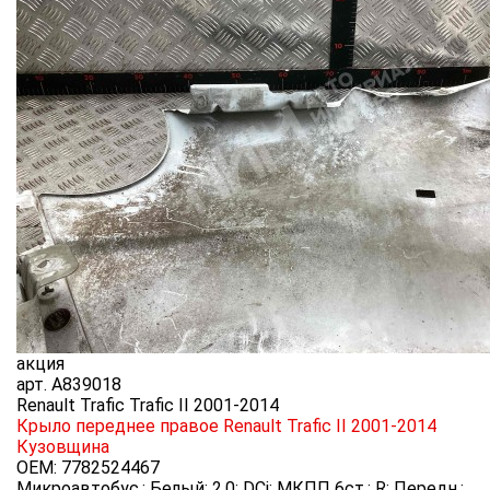
акция
арт.
A839018
Renault Trafic Trafic II 2001-2014
Крыло переднее правое Renault Trafic II 2001-2014
Кузовщина
OEM:
7782524467
Микроавтобус.; Белый; 2,0; DCi; МКПП 6ст.; R; Передн.;