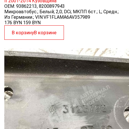
II 2001-2014
Кузовщина
OEM:
93862213, 8200897943
Микроавтобус.; Белый; 2,0; DCi; МКПП 6ст.; L; Средн.;
Из Германии.; VIN:VF1FLAMA6AV357989
176 BYN
159
BYN
В корзину
В корзине