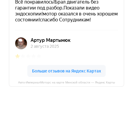
Авто-ИмпериалМоторс на карте Минской области — Яндекс Карты