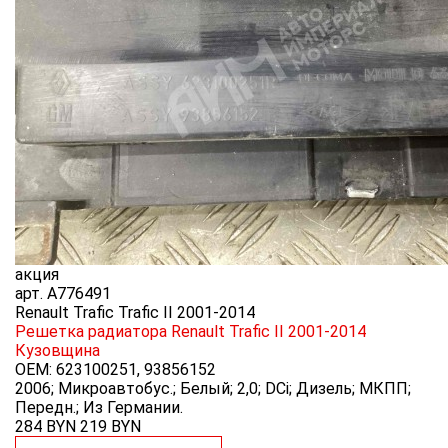
акция
арт.
A776491
Renault Trafic Trafic II 2001-2014
Решетка радиатора Renault Trafic II 2001-2014
Кузовщина
OEM:
623100251, 93856152
2006; Микроавтобус.; Белый; 2,0; DCi; Дизель; МКПП;
Передн.; Из Германии.
284 BYN
219
BYN