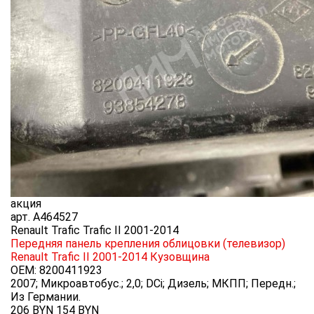
акция
арт.
A464527
Renault Trafic Trafic II 2001-2014
Передняя панель крепления облицовки (телевизор)
Renault Trafic II 2001-2014
Кузовщина
OEM:
8200411923
2007; Микроавтобус.; 2,0; DCi; Дизель; МКПП; Передн.;
Из Германии.
206 BYN
154
BYN