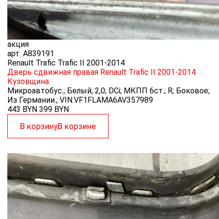
акция
арт.
A839191
Renault Trafic Trafic II 2001-2014
Дверь сдвижная правая Renault Trafic II 2001-2014
Кузовщина
Микроавтобус.; Белый; 2,0; DCi; МКПП 6ст.; R; Боковое;
Из Германии.; VIN:VF1FLAMA6AV357989
443 BYN
399
BYN
В корзину
В корзине