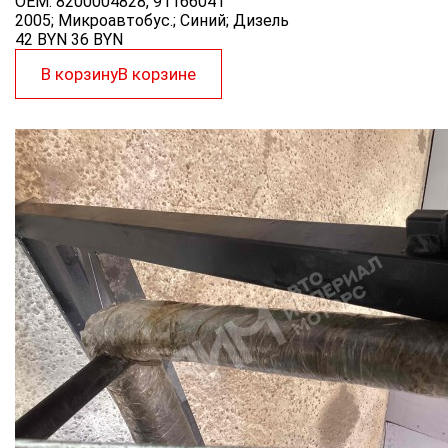
OEM:
8200004828, 91166041
2005; Микроавтобус.; Синий; Дизель
42 BYN
36
BYN
В корзину
В корзине