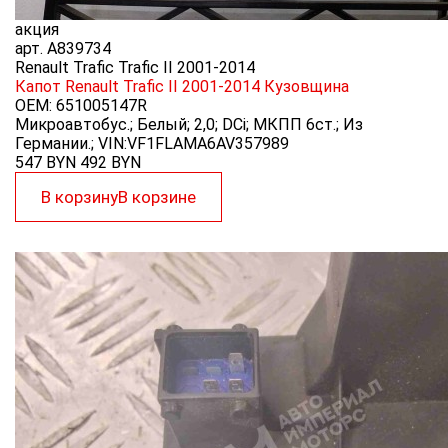
акция
арт.
A839734
Renault Trafic Trafic II 2001-2014
Капот Renault Trafic II 2001-2014
Кузовщина
OEM:
651005147R
Микроавтобус.; Белый; 2,0; DCi; МКПП 6ст.; Из
Германии.; VIN:VF1FLAMA6AV357989
547 BYN
492
BYN
В корзину
В корзине