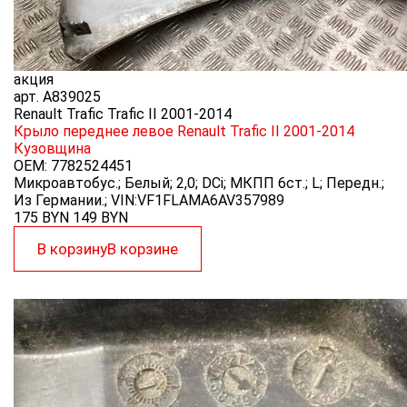
акция
арт.
A839025
Renault Trafic Trafic II 2001-2014
Крыло переднее левое Renault Trafic II 2001-2014
Кузовщина
OEM:
7782524451
Микроавтобус.; Белый; 2,0; DCi; МКПП 6ст.; L; Передн.;
Из Германии.; VIN:VF1FLAMA6AV357989
175 BYN
149
BYN
В корзину
В корзине