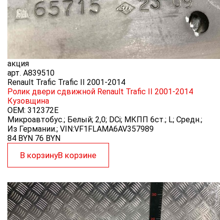
акция
арт.
A839510
Renault Trafic Trafic II 2001-2014
Ролик двери сдвижной Renault Trafic II 2001-2014
Кузовщина
OEM:
312372E
Микроавтобус.; Белый; 2,0; DCi; МКПП 6ст.; L; Средн.;
Из Германии.; VIN:VF1FLAMA6AV357989
84 BYN
76
BYN
В корзину
В корзине