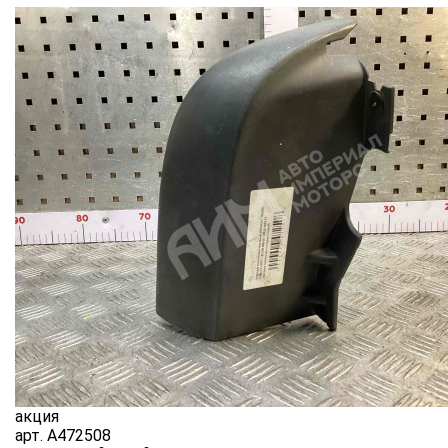
акция
арт.
A472508