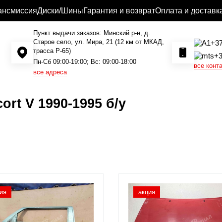
ансмиссия
Диски/Шины
Гарантия и возврат
Оплата и доставк
Пункт выдачи заказов: Минский р-н, д.
Старое село, ул. Мира, 21 (12 км от МКАД,
+37
трасса P-65)
+3
Пн-Сб 09:00-19:00; Вс: 09:00-18:00
все конт
все адреса
ort V 1990-1995 б/у
ия
акция