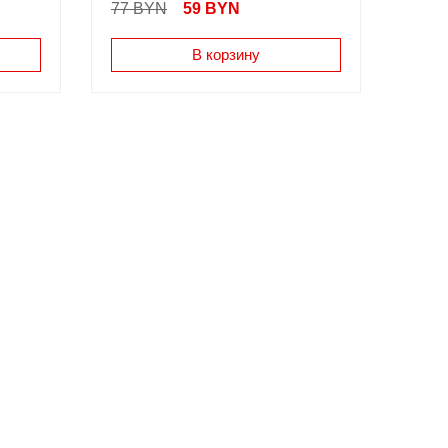
77 BYN
59
BYN
В корзину