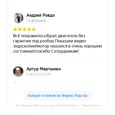
Авто-ИмпериалМоторс на карте Минской области — Яндекс Карты