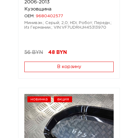
2006-2013
Кузовщина
OEM:
9680402577
Минивэн.; Серый; 2,0; HDi; Робот; Передн.;
Из Германии.; VIN:VF7UDRHJH45313970
56 BYN
48
BYN
В корзину
новинка
акция