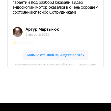
Авто-ИмпериалМоторс на карте Минской области — Яндекс Карты