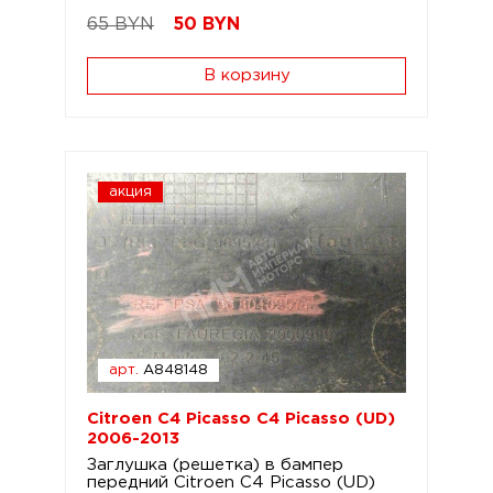
65 BYN
50
BYN
В корзину
акция
арт.
A848148
Citroen C4 Picasso C4 Picasso (UD)
2006-2013
Заглушка (решетка) в бампер
передний Citroen C4 Picasso (UD)