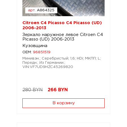
арт.
A864325
Citroen C4 Picasso C4 Picasso (UD)
2006-2013
Зеркало наружное левое Citroen C4
Picasso (UD) 2006-2013
Кузовщина
OEM:
96851519
Минивэн.; Серебристый; 1,6; HDi; МКПП; L;
Передн.; Из Германии.;
VIN:VF7UD9HZC45269820
280 BYN
266
BYN
В корзину