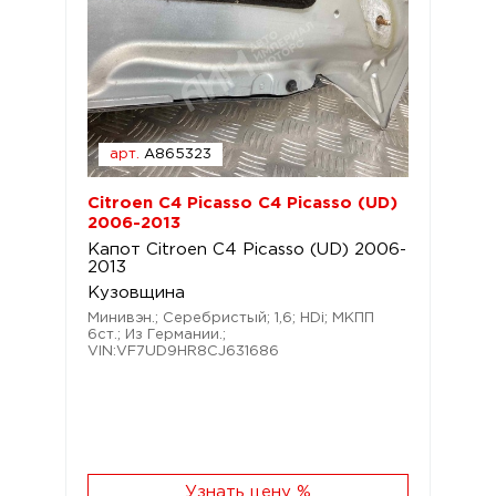
арт.
A865323
Citroen C4 Picasso C4 Picasso (UD)
2006-2013
Капот Citroen C4 Picasso (UD) 2006-
2013
Кузовщина
Минивэн.; Серебристый; 1,6; HDi; МКПП
6ст.; Из Германии.;
VIN:VF7UD9HR8CJ631686
Узнать цену %