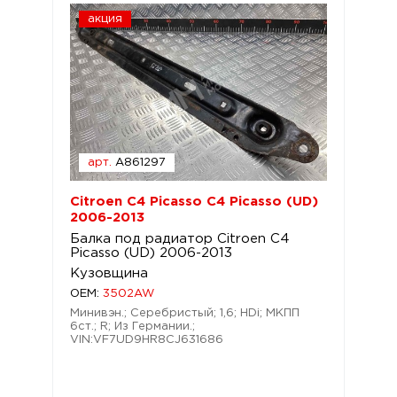
акция
арт.
A861297
Citroen C4 Picasso C4 Picasso (UD)
2006-2013
Балка под радиатор Citroen C4
Picasso (UD) 2006-2013
Кузовщина
OEM:
3502AW
Минивэн.; Серебристый; 1,6; HDi; МКПП
6ст.; R; Из Германии.;
VIN:VF7UD9HR8CJ631686