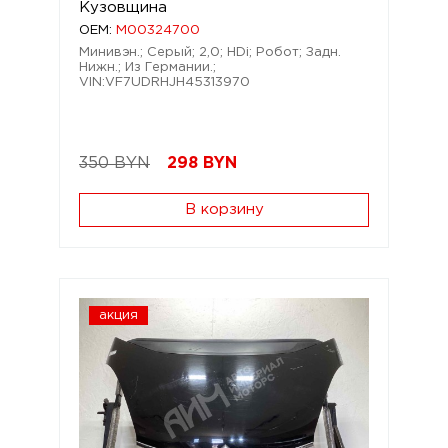
Кузовщина
OEM:
M00324700
Минивэн.; Серый; 2,0; HDi; Робот; Задн.
Нижн.; Из Германии.;
VIN:VF7UDRHJH45313970
350 BYN
298
BYN
В корзину
акция