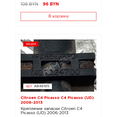
106 BYN
96
BYN
В корзину
акция
арт.
A846195
Citroen C4 Picasso C4 Picasso (UD)
2006-2013
Крепление запаски Citroen C4
Picasso (UD) 2006-2013