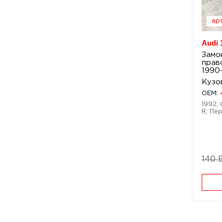
арт
Audi 
Замо
прав
1990
Кузо
OEM:
1992; 
R; Пе
140 