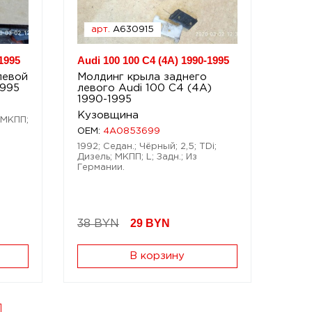
арт.
A630915
1995
Audi 100 100 C4 (4A) 1990-1995
левой
Молдинг крыла заднего
1995
левого Audi 100 C4 (4A)
1990-1995
Кузовщина
; МКПП;
OEM:
4A0853699
1992; Седан.; Чёрный; 2,5; TDi;
Дизель; МКПП; L; Задн.; Из
Германии.
29
BYN
38 BYN
В корзину