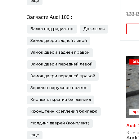
еще
128 
Запчасти Audi 100 :
Балка под радиатор
Дождевик
Замок двери задней левой
Замок двери задней правой
ак
Замок двери передней левой
Замок двери передней правой
Зеркало наружное правое
Кнопка открытия багажника
Кронштейн крепления бампера
арт
Молдинг дверей (комплект)
Audi 
Кноп
еще
Audi