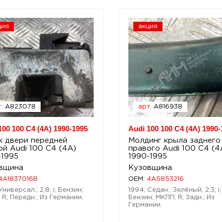
ция
акция
.
A823078
арт.
A816938
100 100 C4 (4A) 1990-1995
Audi 100 100 C4 (4A) 1990-
к двери передней
Молдинг крыла заднего
ой Audi 100 C4 (4A)
правого Audi 100 C4 (4
-1995
1990-1995
вщина
Кузовщина
4A1837016B
OEM:
4A5853216
Универсал.; 2,8; i; Бензин;
1994; Седан.; Зелёный; 2,3; i;
 R; Передн.; Из Германии.
Бензин; МКПП; R; Задн.; Из
Германии.