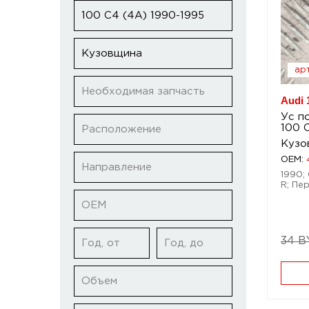
100 C4 (4A) 1990-1995
Кузовщина
арт
Необходимая запчасть
Audi 
Ус п
100 
Расположение
Кузо
OEM:
Направление
1990; 
R; Пер
ОЕМ
34 B
Год, от
Год, до
Объем