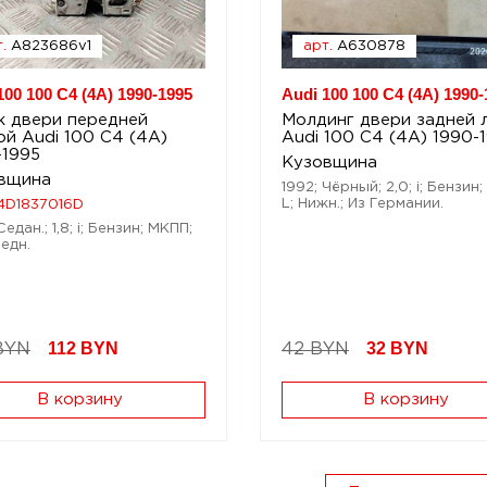
.
A823686v1
арт.
A630878
100 100 C4 (4A) 1990-1995
Audi 100 100 C4 (4A) 1990-
к двери передней
Молдинг двери задней 
ой Audi 100 C4 (4A)
Audi 100 C4 (4A) 1990-
-1995
Кузовщина
вщина
1992; Чёрный; 2,0; i; Бензин
L; Нижн.; Из Германии.
4D1837016D
Седан.; 1,8; i; Бензин; МКПП;
редн.
112
BYN
32
BYN
BYN
42 BYN
В корзину
В корзину