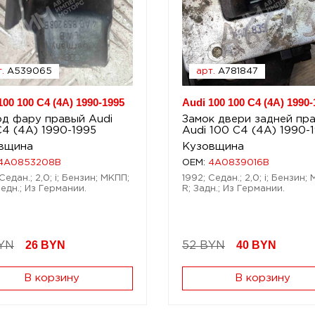
.
A539065
арт.
A781847
100 100 C4 (4A) 1990-1995
Audi 100 100 C4 (4A) 1990-
од фару правый Audi
Замок двери задней пр
C4 (4A) 1990-1995
Audi 100 C4 (4A) 1990-
вщина
Кузовщина
4A0853208B
OEM:
4A0839016B
Седан.; 2,0; i; Бензин; МКПП;
1992; Седан.; 2,0; i; Бензин;
едн.; Из Германии.
R; Задн.; Из Германии.
26
BYN
40
BYN
YN
52 BYN
В корзину
В корзину