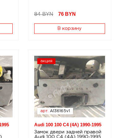
76
BYN
84 BYN
В корзину
акция
арт.
A136165v1
1995
Audi 100 100 C4 (4A) 1990-1995
Замок двери задней правой
)
Audi 100 C4 (4A) 1990-1995