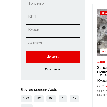
Топливо
ак
КПП
Кузов
арт
Искать
Audi 
Замо
Очистить
прав
1990
Кузо
OEM:
Другие модели Audi:
1993; 
МКПП;
100
80
90
A1
A2