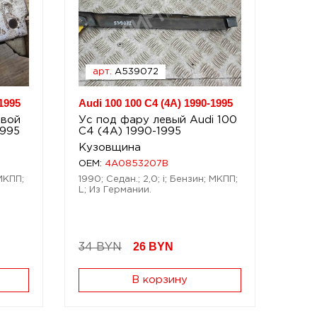
арт.
A539072
1995
Audi 100 100 C4 (4A) 1990-1995
авой
Ус под фару левый Audi 100
1995
C4 (4A) 1990-1995
Кузовщина
OEM:
4A0853207B
 МКПП;
1990; Седан.; 2,0; i; Бензин; МКПП;
L; Из Германии.
26
BYN
34 BYN
В корзину