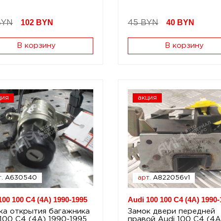
102
BYN
40
BYN
BYN
45 BYN
В корзину
В корзину
ция
акция
.
A630540
арт.
A822056v1
100 100 C4 (4A) 1990-1995
Audi 100 100 C4 (4A) 1990-
ка открытия багажника
Замок двери передней
 100 C4 (4A) 1990-1995
правой Audi 100 C4 (4A