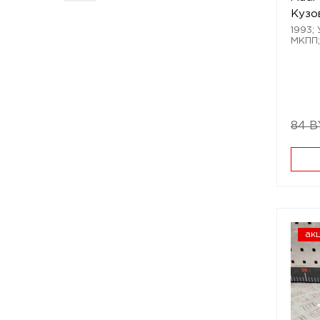
Кузо
1993; 
МКПП;
84 
ак