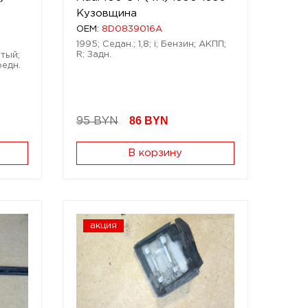
Кузовщина
OEM:
8D0839016A
1995; Седан.; 1,8; i; Бензин; АКПП;
R; Задн.
тый;
редн.
86
BYN
95 BYN
В корзину
акция