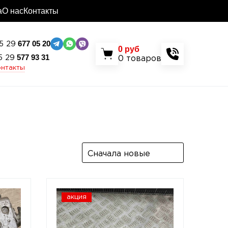
а
О нас
Контакты
677 05 20
5 29
0
руб
577 93 31
5 29
0
товаров
онтакты
Сначала новые
акция