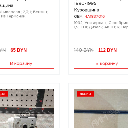
1990-1995
вщина
Кузовщина
Универсал.; 2,3; i; Бензин;
 Из Германии.
OEM:
4A1837016
1992; Универсал.; Серебрис
1,9; TDi; Дизель; АКПП; R; Пе
65
BYN
112
BYN
BYN
140 BYN
В корзину
В корзину
ция
акция