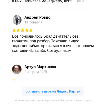
Авто-ИмпериалМоторс на карте Минской области — Яндекс Карты