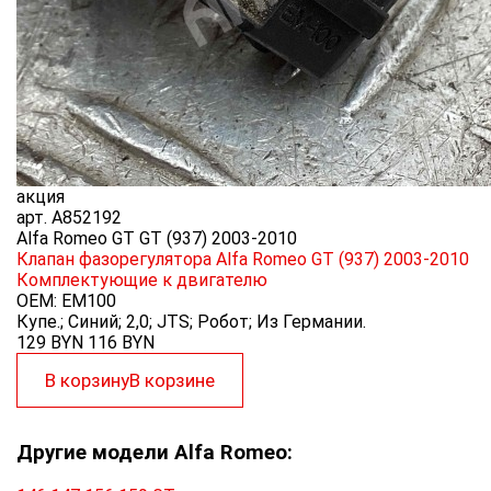
акция
арт.
A852192
Alfa Romeo GT GT (937) 2003-2010
Клапан фазорегулятора Alfa Romeo GT (937) 2003-2010
Комплектующие к двигателю
OEM:
EM100
Купе.; Синий; 2,0; JTS; Робот; Из Германии.
129 BYN
116
BYN
В корзину
В корзине
Другие модели Alfa Romeo: