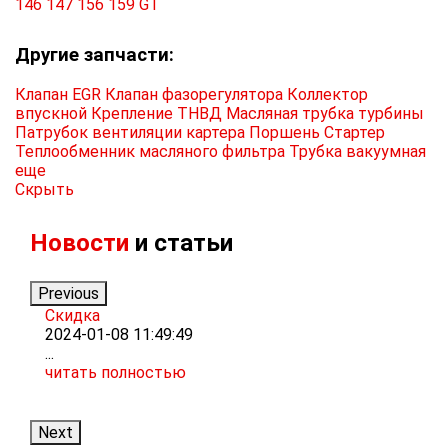
146
147
156
159
GT
Другие запчасти:
Клапан EGR
Клапан фазорегулятора
Коллектор
впускной
Крепление ТНВД
Масляная трубка турбины
Патрубок вентиляции картера
Поршень
Стартер
Теплообменник масляного фильтра
Трубка вакуумная
еще
Скрыть
Новости
и статьи
Previous
Скидка
Р
2024-01-08 11:49:49
2
...
Т
читать полностью
м
ч
Next