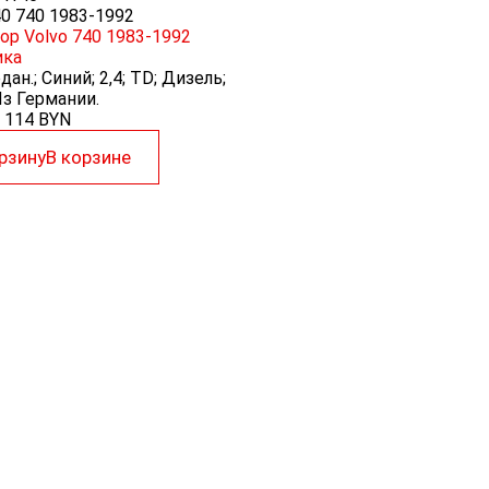
40 740 1983-1992
ор Volvo 740 1983-1992
ика
дан.; Синий; 2,4; TD; Дизель;
з Германии.
114
BYN
рзину
В корзине