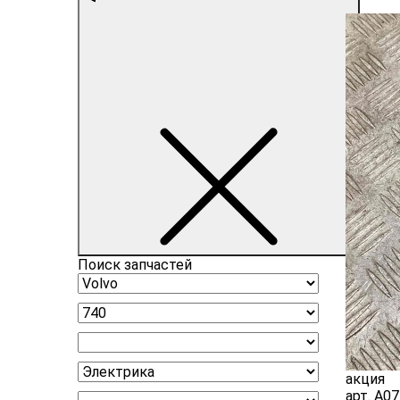
Поиск запчастей
акция
арт.
A07