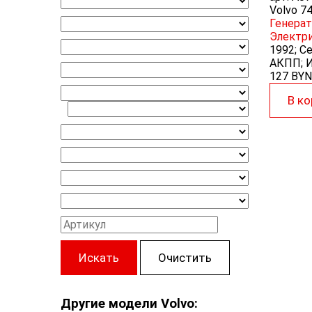
Volvo 7
Генерат
Электр
1992; Се
АКПП; И
127 BYN
В ко
Искать
Очистить
Другие модели Volvo: