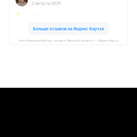
Авто-ИмпериалМоторс на карте Минской области — Яндекс Карты