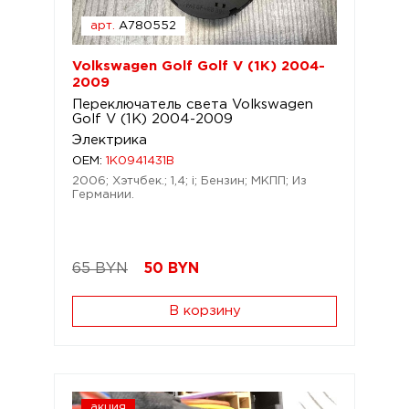
арт.
A780552
Volkswagen Golf Golf V (1K) 2004-
2009
Переключатель света Volkswagen
Golf V (1K) 2004-2009
Электрика
OEM:
1K0941431B
2006; Хэтчбек.; 1,4; i; Бензин; МКПП; Из
Германии.
65 BYN
50
BYN
В корзину
акция