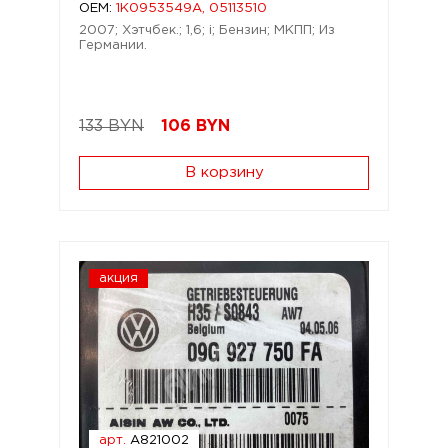
OEM:
1K0953549A, 05113510
2007; Хэтчбек.; 1,6; i; Бензин; МКПП; Из
Германии.
133 BYN
106
BYN
В корзину
акция
арт.
A821002