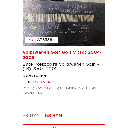
арт.
A783884
Volkswagen Golf Golf V (1K) 2004-
2009
Блок комфорта Volkswagen Golf V
(1K) 2004-2009
Электрика
OEM:
1K0959433C
2005; Хэтчбек.; 1,6; i; Бензин; МКПП; Из
Германии.
89 BYN
68
BYN