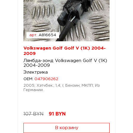
арт.
A816654
Volkswagen Golf Golf V (1K) 2004-
2009
Лямбда-зонд Volkswagen Golf V (1K)
2004-2009
Электрика
OEM:
047906262
2005; Хэтчбек.; 1,4; i; Бензин; МКПП; Из
Германии.
107 BYN
91
BYN
В корзину