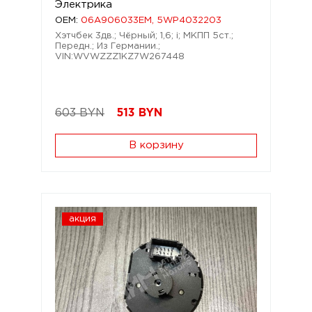
Электрика
OEM:
06A906033EM, 5WP4032203
Хэтчбек 3дв.; Чёрный; 1,6; i; МКПП 5ст.;
Передн.; Из Германии.;
VIN:WVWZZZ1KZ7W267448
603 BYN
513
BYN
В корзину
акция