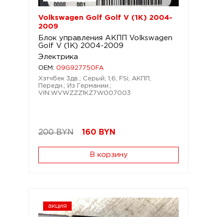
Volkswagen Golf Golf V (1K) 2004-
2009
Блок управления АКПП Volkswagen
Golf V (1K) 2004-2009
Электрика
OEM:
09G927750FA
Хэтчбек 3дв.; Серый; 1,6; FSi; АКПП;
Передн.; Из Германии.;
VIN:WVWZZZ1KZ7W007003
200 BYN
160
BYN
В корзину
акция