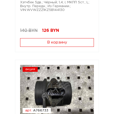
Хэтчбек 5дв.; Чёрный; 1,4; i; МКПП 5ст.; L;
Внутр. Передн.; Из Германии.;
VIN:WVWZZZ1KZ5B144130
140 BYN
126
BYN
В корзину
акция
арт.
A766733