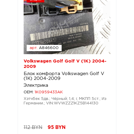
арт.
A846600
Volkswagen Golf Golf V (1K) 2004-
2009
Блок комфорта Volkswagen Golf V
(1K) 2004-2009
Электрика
OEM:
1K0959433AK
Хэтчбек 5дв.; Чёрный; 1,4; i; МКПП 5ст.; Из
Германии.; VIN:WVWZZZ1KZ5B144130
112 BYN
95
BYN