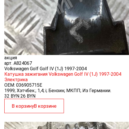
акция
арт.
A824067
Volkswagen Golf Golf IV (1J) 1997-2004
Катушка зажигания Volkswagen Golf IV (1J) 1997-2004
Электрика
OEM:
036905715E
1999; Хэтчбек.; 1,4; i; Бензин; МКПП; Из Германии.
32 BYN
26
BYN
В корзину
В корзине