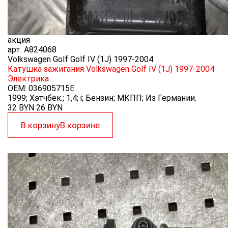
акция
арт.
A824068
Volkswagen Golf Golf IV (1J) 1997-2004
Катушка зажигания Volkswagen Golf IV (1J) 1997-2004
Электрика
OEM:
036905715E
1999; Хэтчбек.; 1,4; i; Бензин; МКПП; Из Германии.
32 BYN
26
BYN
В корзину
В корзине