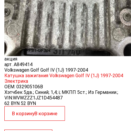
акция
арт.
A849414
Volkswagen Golf Golf IV (1J) 1997-2004
Катушка зажигания Volkswagen Golf IV (1J) 1997-2004
Электрика
OEM:
032905106B
Хэтчбек 5дв.; Синий; 1,4; i; МКПП 5ст.; Из Германии.;
VIN:WVWZZZ1JZ1D454487
62 BYN
52
BYN
В корзину
В корзине