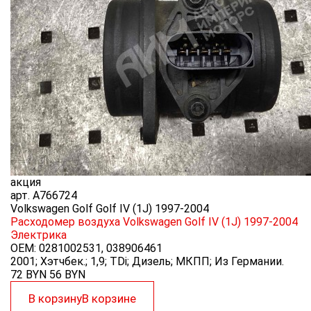
акция
арт.
A766724
Volkswagen Golf Golf IV (1J) 1997-2004
Расходомер воздуха Volkswagen Golf IV (1J) 1997-2004
Электрика
OEM:
0281002531, 038906461
2001; Хэтчбек.; 1,9; TDi; Дизель; МКПП; Из Германии.
72 BYN
56
BYN
В корзину
В корзине