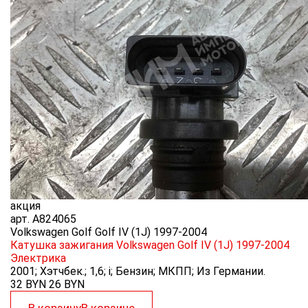
акция
арт.
A824065
Volkswagen Golf Golf IV (1J) 1997-2004
Катушка зажигания Volkswagen Golf IV (1J) 1997-2004
Электрика
2001; Хэтчбек.; 1,6; i; Бензин; МКПП; Из Германии.
32 BYN
26
BYN
В корзину
В корзине