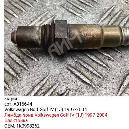
акция
арт.
A816644
Volkswagen Golf Golf IV (1J) 1997-2004
Лямбда-зонд Volkswagen Golf IV (1J) 1997-2004
Электрика
OEM:
1K0998262