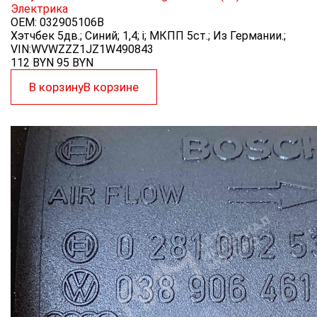
Электрика
OEM:
032905106B
Хэтчбек 5дв.; Синий; 1,4; i; МКПП 5ст.; Из Германии.;
VIN:WVWZZZ1JZ1W490843
112 BYN
95
BYN
В корзину
В корзине