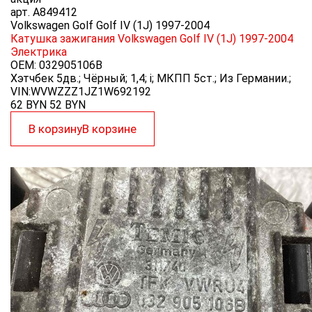
арт.
A849412
Volkswagen Golf Golf IV (1J) 1997-2004
Катушка зажигания Volkswagen Golf IV (1J) 1997-2004
Электрика
OEM:
032905106B
Хэтчбек 5дв.; Чёрный; 1,4; i; МКПП 5ст.; Из Германии.;
VIN:WVWZZZ1JZ1W692192
62 BYN
52
BYN
В корзину
В корзине