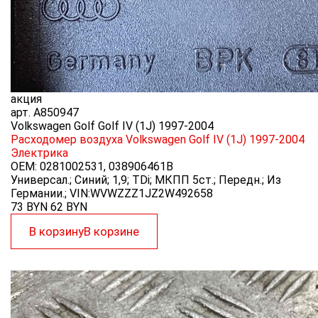
акция
арт.
A850947
Volkswagen Golf Golf IV (1J) 1997-2004
Расходомер воздуха Volkswagen Golf IV (1J) 1997-2004
Электрика
OEM:
0281002531, 038906461B
Универсал.; Синий; 1,9; TDi; МКПП 5ст.; Передн.; Из
Германии.; VIN:WVWZZZ1JZ2W492658
73 BYN
62
BYN
В корзину
В корзине