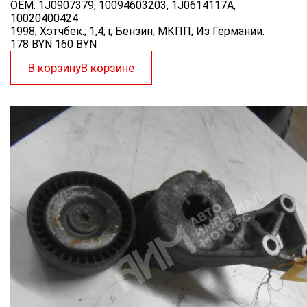
OEM:
1J0907379, 10094603203, 1J0614117A,
10020400424
1998; Хэтчбек.; 1,4; i; Бензин; МКПП; Из Германии.
178 BYN
160
BYN
В корзину
В корзине