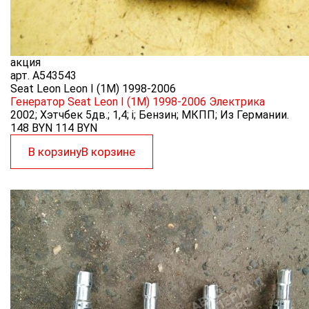
акция
арт.
A543543
Seat Leon Leon I (1M) 1998-2006
Генератор Seat Leon I (1M) 1998-2006
Электрика
2002; Хэтчбек 5дв.; 1,4; i; Бензин; МКПП; Из Германии.
148 BYN
114
BYN
В корзину
В корзине