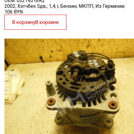
OEM:
032145169Q
2002; Хэтчбек 5дв.; 1,4; i; Бензин; МКПП; Из Германии.
106
BYN
В корзину
В корзине