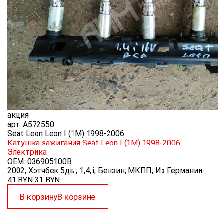
акция
арт.
A572550
Seat Leon Leon I (1M) 1998-2006
Катушка зажигания Seat Leon I (1M) 1998-2006
Электрика
OEM:
036905100B
2002; Хэтчбек 5дв.; 1,4; i; Бензин; МКПП; Из Германии.
41 BYN
31
BYN
В корзину
В корзине