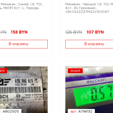
Минивэн.; Синий; 1,9; TDi;
Минивэн.; Чёрный; 1,9; TDi;
; МКПП 6ст.; L; Передн.
6ст.; Из Германии.;
VIN:VSSZZZ7MZ2V505417
BYN
158
BYN
126 BYN
107
BYN
В корзину
В корзину
ция
акция
.
A802505
арт.
A796132