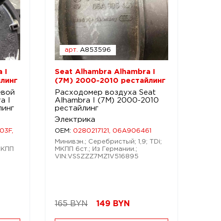
арт.
A853596
 I
Seat Alhambra Alhambra I
линг
(7M) 2000-2010 рестайлинг
евой
Расходомер воздуха Seat
a I
Alhambra I (7M) 2000-2010
линг
рестайлинг
Электрика
03F,
OEM:
0280217121, 06A906461
Минивэн.; Серебристый; 1,9; TDi;
 МКПП
МКПП 6ст.; Из Германии.;
VIN:VSSZZZ7MZ1V516895
165 BYN
149
BYN