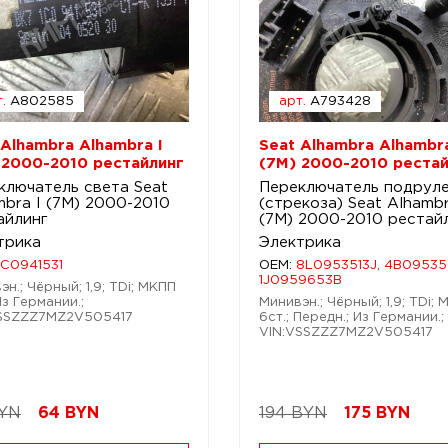
.
A802585
арт.
A793428
 Alhambra Alhambra I
Seat Alhambra Alhambra
 2000-2010 рестайлинг
(7M) 2000-2010 рестай
ключатель света Seat
Переключатель подрул
mbra I (7M) 2000-2010
(стрекоза) Seat Alhambr
айлинг
(7M) 2000-2010 рестай
трика
Электрика
1C0941531
OEM:
8L0953513J, 4B09535
1J0959653B
н.; Чёрный; 1,9; TDi; МКПП
Из Германии.;
Минивэн.; Чёрный; 1,9; TDi;
VSSZZZ7MZ2V505417
6ст.; Передн.; Из Германии.;
VIN:VSSZZZ7MZ2V505417
BYN
64
BYN
194 BYN
175
BYN