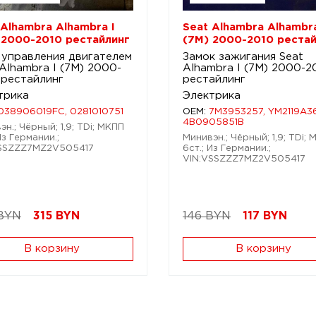
 Alhambra Alhambra I
Seat Alhambra Alhambra
 2000-2010 рестайлинг
(7M) 2000-2010 рестай
 управления двигателем
Замок зажигания Seat
Alhambra I (7M) 2000-
Alhambra I (7M) 2000-2
 рестайлинг
рестайлинг
трика
Электрика
038906019FC, 0281010751
OEM:
7M3953257, YM2119A3
4B0905851B
н.; Чёрный; 1,9; TDi; МКПП
Из Германии.;
Минивэн.; Чёрный; 1,9; TDi;
VSSZZZ7MZ2V505417
6ст.; Из Германии.;
VIN:VSSZZZ7MZ2V505417
BYN
315
BYN
146 BYN
117
BYN
В корзину
В корзину