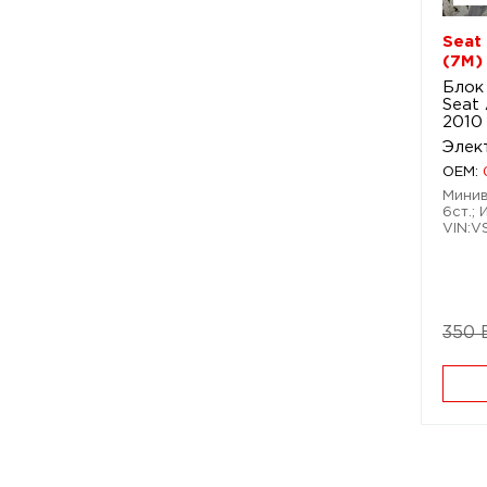
Seat
(7M)
Блок
Seat 
2010
Элек
OEM:
Минивэ
6ст.; 
VIN:
350 