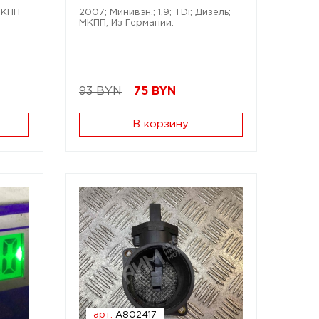
 МКПП
2007; Минивэн.; 1,9; TDi; Дизель;
МКПП; Из Германии.
93 BYN
75
BYN
В корзину
арт.
A802417