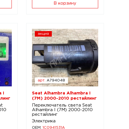
В корзину
акция
арт.
A794048
 I
Seat Alhambra Alhambra I
линг
(7M) 2000-2010 рестайлинг
at
Переключатель света Seat
010
Alhambra I (7M) 2000-2010
рестайлинг
Электрика
OEM:
1C0941531A