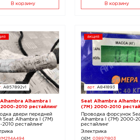
В корзину
В корзину
ция
акция
.
A857892v1
арт.
A841893
 Alhambra Alhambra I
Seat Alhambra Alhambra
 2000-2010 рестайлинг
(7M) 2000-2010 рестай
одка двери передней
Проводка форсунок Se
 Seat Alhambra I (7M)
Alhambra I (7M) 2000-2
-2010 рестайлинг
рестайлинг
трика
Электрика
YM2114A494
OEM:
038971803