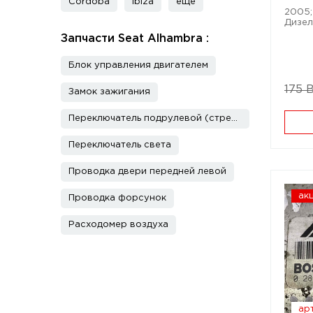
Cordoba
Ibiza
еще
2005; 
Дизель
Запчасти Seat Alhambra :
Блок управления двигателем
175 
Замок зажигания
Переключатель подрулевой (стрекоза)
Переключатель света
Проводка двери передней левой
ак
Проводка форсунок
Расходомер воздуха
арт