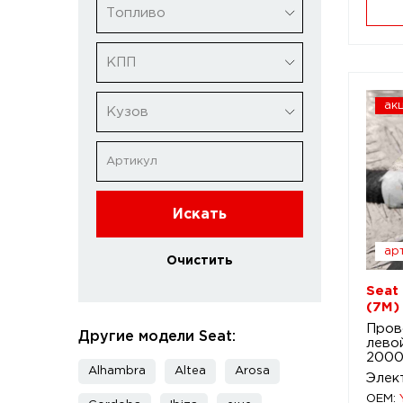
Топливо
КПП
ак
Кузов
Искать
арт
Очистить
Seat
(7M)
Пров
Другие модели Seat:
левой
2000
Alhambra
Altea
Arosa
Элек
OEM: