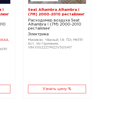
 I
Seat Alhambra Alhambra I
линг
(7M) 2000-2010 рестайлинг
Расходомер воздуха Seat
010
Alhambra I (7M) 2000-2010
рестайлинг
Электрика
66AA,
Минивэн.; Чёрный; 1,9; TDi; МКПП
6ст.; Из Германии.;
VIN:VSSZZZ7MZ2V505417
 МКПП
Узнать цену %