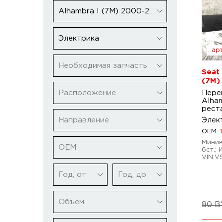
Alhambra I (7M) 2000-2010 рестайлинг
Электрика
арт
Необходимая запчасть
Seat
(7M)
Расположение
Пере
Alha
рест
Направление
Элек
OEM:
Минивэ
ОЕМ
6ст.; 
VIN:
Год, от
Год, до
Объем
80 