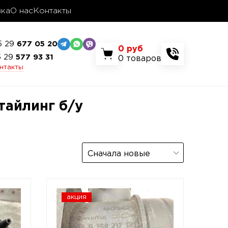
вка
О нас
Контакты
5 29
677 05 20
0
руб
5 29
577 93 31
0
товаров
онтакты
тайлинг б/у
Сначала новые
акция