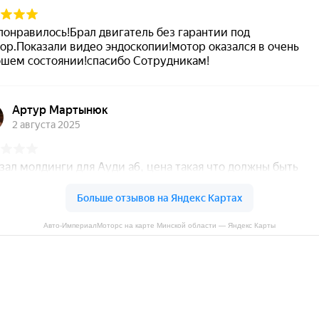
Авто-ИмпериалМоторс на карте Минской области — Яндекс Карты