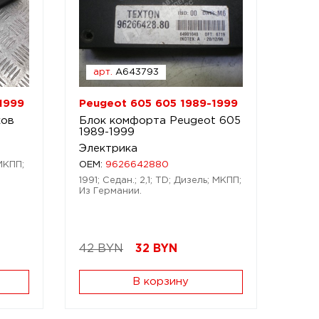
арт.
A643793
1999
Peugeot 605 605 1989-1999
ков
Блок комфорта Peugeot 605
1989-1999
Электрика
 МКПП;
OEM:
9626642880
1991; Седан.; 2,1; TD; Дизель; МКПП;
Из Германии.
42 BYN
32
BYN
В корзину