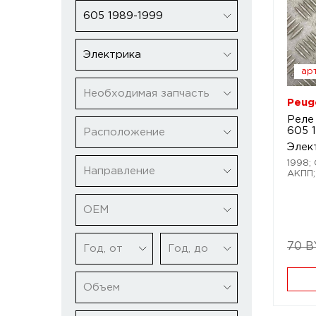
605 1989-1999
Электрика
арт
Необходимая запчасть
Peug
Реле
605 
Расположение
Элек
1998; 
Направление
АКПП;
ОЕМ
70 
Год, от
Год, до
Объем