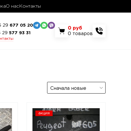
вка
О нас
Контакты
5 29
677 05 20
0
руб
5 29
577 93 31
0
товаров
онтакты
Сначала новые
акция