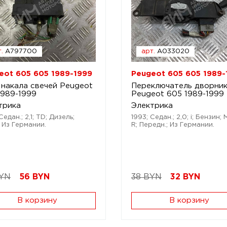
.
A797700
арт.
A033020
eot 605 605 1989-1999
Peugeot 605 605 1989-
 накала свечей Peugeot
Переключатель дворни
1989-1999
Peugeot 605 1989-1999
трика
Электрика
Седан.; 2,1; TD; Дизель;
1993; Седан.; 2,0; i; Бензин;
 Из Германии.
R; Передн.; Из Германии.
BYN
56
BYN
38 BYN
32
BYN
В корзину
В корзину