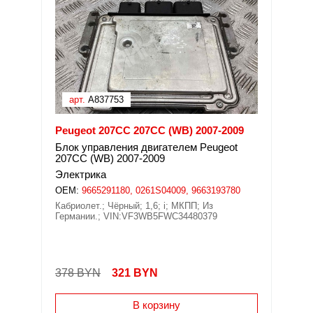
арт.
A837753
Peugeot 207CC 207CC (WB) 2007-2009
Блок управления двигателем Peugeot
207CC (WB) 2007-2009
Электрика
OEM:
9665291180, 0261S04009, 9663193780
Кабриолет.; Чёрный; 1,6; i; МКПП; Из
Германии.; VIN:VF3WB5FWC34480379
378 BYN
321
BYN
В корзину