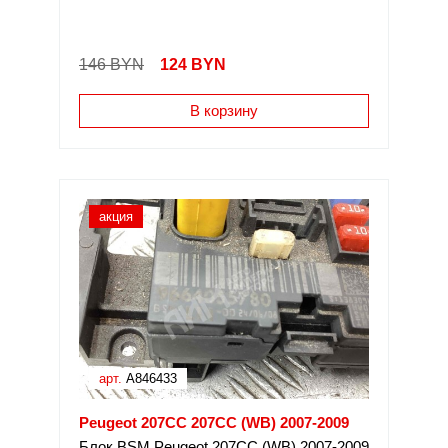
146 BYN
124
BYN
В корзину
акция
арт.
A846433
Peugeot 207CC 207CC (WB) 2007-2009
Блок BSM Peugeot 207CC (WB) 2007-2009