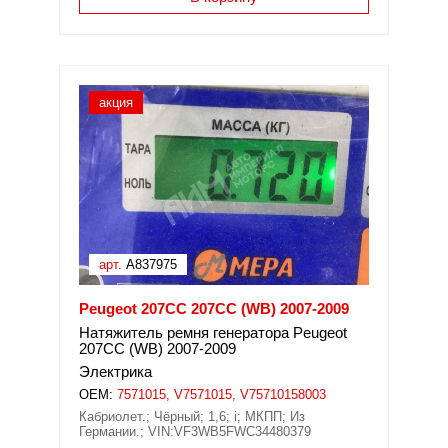
акция
арт.
A837975
Peugeot 207CC 207CC (WB) 2007-2009
Натяжитель ремня генератора Peugeot
207CC (WB) 2007-2009
Электрика
OEM:
7571015, V7571015, V75710158003
Кабриолет.; Чёрный; 1,6; i; МКПП; Из
Германии.; VIN:VF3WB5FWC34480379