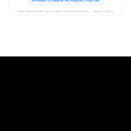
Авто-ИмпериалМоторс на карте Минской области — Яндекс Карты