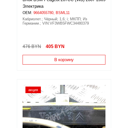
Электрика
OEM:
9664055780, BSML11
Кабриолет.; Чёрный; 1,6; i; МКПП; Из
Германии.; VIN:VF3WB5FWC34480379
476 BYN
405
BYN
В корзину
акция