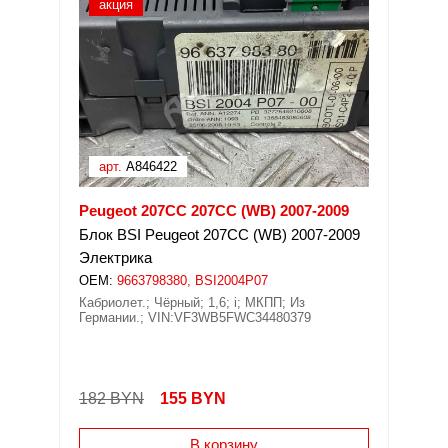
акция
арт.
A846422
Peugeot 207CC 207CC (WB) 2007-2009
Блок BSI Peugeot 207CC (WB) 2007-2009
Электрика
OEM:
9663798380, BSI2004P07
Кабриолет.; Чёрный; 1,6; i; МКПП; Из
Германии.; VIN:VF3WB5FWC34480379
182 BYN
155
BYN
В корзину