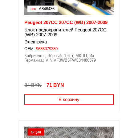
арт.
A846436
Peugeot 207CC 207CC (WB) 2007-2009
Блок предохранителей Peugeot 207CC
(WB) 2007-2009
Электрика
OEM:
9636079380
Кабриолет.; Чёрный; 1,6; i; МКПП; Из
Германии.; VIN:VF3WB5FWC34480379
84 BYN
71
BYN
В корзину
акция