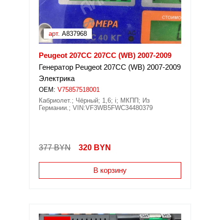
арт.
A837968
Peugeot 207CC 207CC (WB) 2007-2009
Генератор Peugeot 207CC (WB) 2007-2009
Электрика
OEM:
V75857518001
Кабриолет.; Чёрный; 1,6; i; МКПП; Из
Германии.; VIN:VF3WB5FWC34480379
377 BYN
320
BYN
В корзину