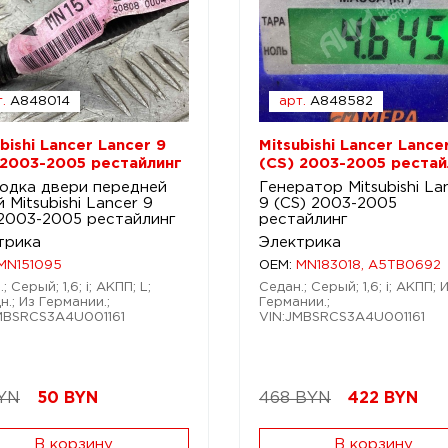
.
A848014
арт.
A848582
bishi Lancer Lancer 9
Mitsubishi Lancer Lance
 2003-2005 рестайлинг
(CS) 2003-2005 рестай
одка двери передней
Генератор Mitsubishi La
 Mitsubishi Lancer 9
9 (CS) 2003-2005
 2003-2005 рестайлинг
рестайлинг
трика
Электрика
MN151095
OEM:
MN183018, A5TB0692
; Серый; 1,6; i; АКПП; L;
Седан.; Серый; 1,6; i; АКПП; 
н.; Из Германии.;
Германии.;
MBSRCS3A4U001161
VIN:JMBSRCS3A4U001161
YN
50
BYN
468 BYN
422
BYN
В корзину
В корзину