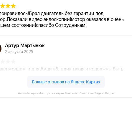
Авто-ИмпериалМоторс на карте Минской области — Яндекс Карты