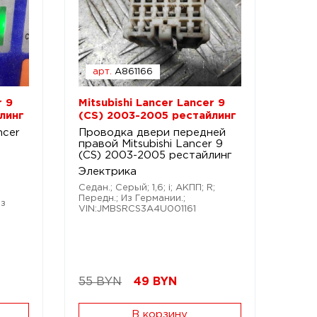
арт.
A861166
r 9
Mitsubishi Lancer Lancer 9
линг
(CS) 2003-2005 рестайлинг
ncer
Проводка двери передней
правой Mitsubishi Lancer 9
(CS) 2003-2005 рестайлинг
Электрика
Седан.; Серый; 1,6; i; АКПП; R;
Передн.; Из Германии.;
Из
VIN:JMBSRCS3A4U001161
55 BYN
49
BYN
В корзину