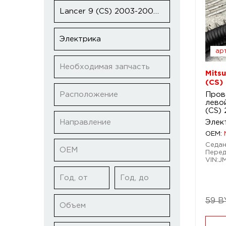
Lancer 9 (CS) 2003-2005 рестайлинг
Электрика
арт
Необходимая запчасть
Mitsu
(CS)
Расположение
Пров
левой
(CS)
Направление
Элек
OEM:
Седан.
ОЕМ
Перед
VIN:J
Год, от
Год, до
59 B
Объем