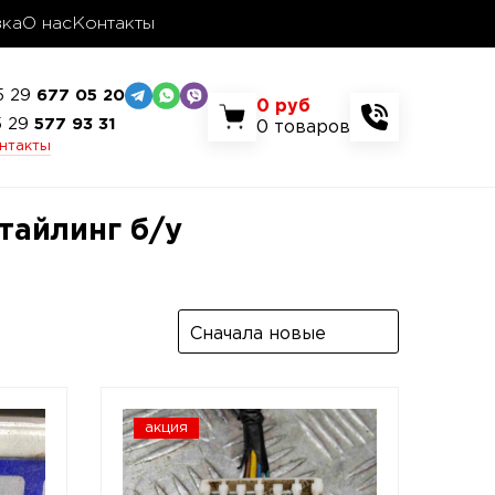
вка
О нас
Контакты
5 29
677 05 20
0
руб
5 29
577 93 31
0
товаров
онтакты
стайлинг б/у
Сначала новые
акция