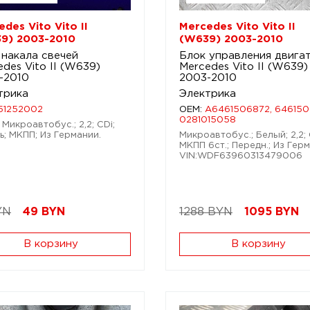
des Vito Vito II
Mercedes Vito Vito II
9) 2003-2010
(W639) 2003-2010
 накала свечей
Блок управления двига
des Vito II (W639)
Mercedes Vito II (W639)
-2010
2003-2010
трика
Электрика
51252002
OEM:
A6461506872, 646150
0281015058
 Микроавтобус.; 2,2; CDi;
ь; МКПП; Из Германии.
Микроавтобус.; Белый; 2,2; 
МКПП 6ст.; Передн.; Из Герм
VIN:WDF63960313479006
YN
49
BYN
1288 BYN
1095
BYN
В корзину
В корзину