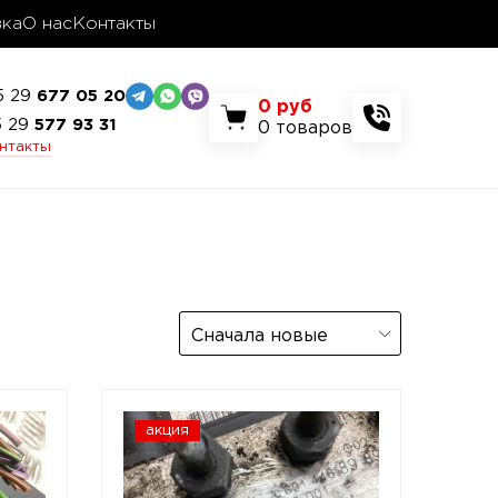
вка
О нас
Контакты
5 29
677 05 20
0
руб
5 29
577 93 31
0
товаров
онтакты
Сначала новые
акция