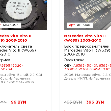
.
A846095
арт.
A816146
des Vito Vito II
Mercedes Vito Vito II
9) 2003-2010
(W639) 2003-2010
ключатель света
Блок предохранителей
des Vito II (W639)
Mercedes Vito II (W639)
-2010
2003-2010
трика
Электрика
A6395450204,
OEM:
A6395450401, 639545
450204
A6395450301, 6395450301
автобус.; Белый; 2,2; CDi;
2006; Микроавтобус.; 2,2; C
6ст.; Из Германии.;
Дизель; МКПП; Из Германии.
WDF63960313479006
BYN
96
BYN
495 BYN
396
BYN