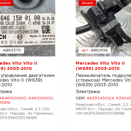
винка
акция
.
A863370
арт.
A862106
des Vito Vito II
Mercedes Vito Vito II
9) 2003-2010
(W639) 2003-2010
 управления двигателем
Переключатель подрул
des Vito II (W639)
(стрекоза) Mercedes Vito
-2010
(W639) 2003-2010
трика
Электрика
A6461500100, 6461500100,
OEM:
A6395450124, 63954
15919
Микроавтобус.; Синий; 2,2; 
автобус.; Синий; 2,2; CDi;
МКПП 6ст.; Передн.; Из Герм
6ст.; Передн.; Из Германии.;
VIN:WDF63960113538188
DF63960113538188