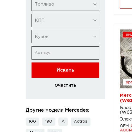
Топливо
КПП
ак
Кузов
Искать
арт
Очистить
Merce
(W63
Блок 
Другие модели Mercedes:
(W63
Элек
100
190
A
Actros
OEM:
A0014