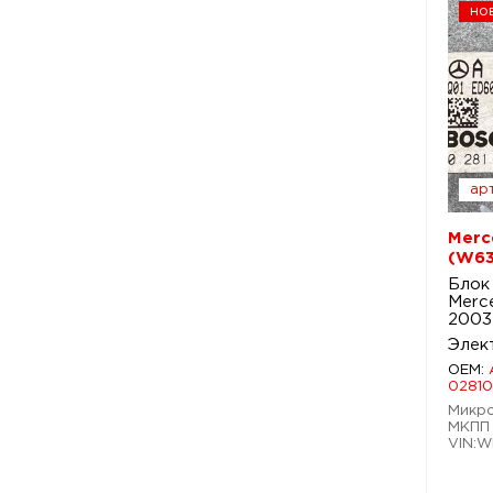
но
арт
Merce
(W63
Блок
Merce
2003
Элек
OEM:
02810
Микро
МКПП 
VIN:W