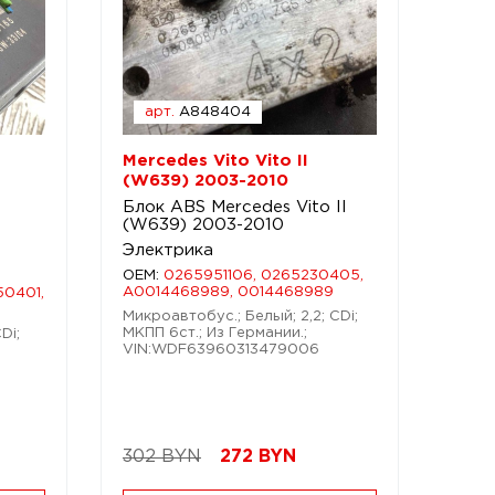
арт.
A848404
Mercedes Vito Vito II
(W639) 2003-2010
Блок ABS Mercedes Vito II
(W639) 2003-2010
Электрика
OEM:
0265951106, 0265230405,
A0014468989, 0014468989
0401,
Микроавтобус.; Белый; 2,2; CDi;
МКПП 6ст.; Из Германии.;
Di;
VIN:WDF63960313479006
302 BYN
272
BYN