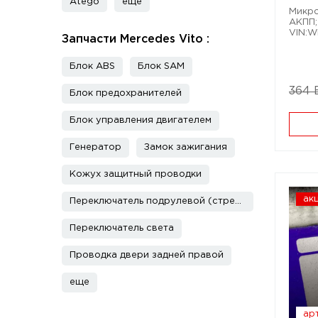
Atego
еще
Микро
АКПП;
VIN:
Запчасти Mercedes Vito :
Блок ABS
Блок SAM
364 
Блок предохранителей
Блок управления двигателем
Генератор
Замок зажигания
Кожух защитный проводки
ак
Переключатель подрулевой (стрекоза)
Переключатель света
Проводка двери задней правой
еще
арт