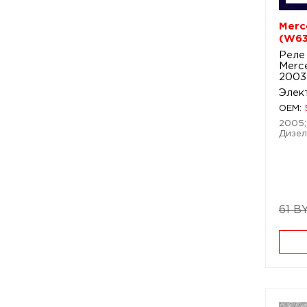
Merce
(W63
Реле
Merce
2003
Элек
OEM:
2005;
Дизел
61 B