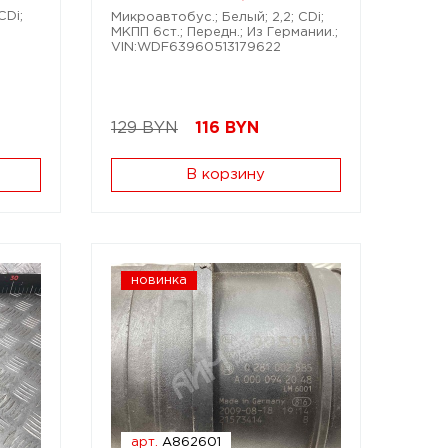
CDi;
Микроавтобус.; Белый; 2,2; CDi;
МКПП 6ст.; Передн.; Из Германии.;
VIN:WDF63960513179622
129 BYN
116
BYN
В корзину
новинка
арт.
A862601