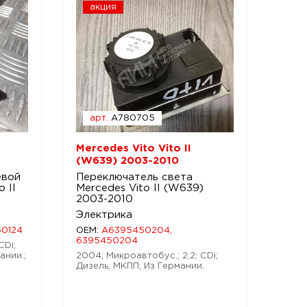
акция
арт.
A780705
Mercedes Vito Vito II
(W639) 2003-2010
евой
Переключатель света
 II
Mercedes Vito II (W639)
2003-2010
Электрика
50124
OEM:
A6395450204,
6395450204
CDi;
ании.;
2004; Микроавтобус.; 2,2; CDi;
Дизель; МКПП; Из Германии.