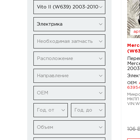
Vito II (W639) 2003-2010
Электрика
арт
Необходимая запчасть
Merce
(W63
Расположение
Пере
Merce
2003
Направление
Элек
OEM:
6395
ОЕМ
Микро
МКПП 
VIN:
Год, от
Год, до
Объем
106 