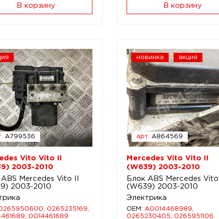
В корзину
В корзину
ция
новинка
акция
.
A799536
арт.
A864569
des Vito Vito II
Mercedes Vito Vito II
9) 2003-2010
(W639) 2003-2010
ABS Mercedes Vito II
Блок ABS Mercedes Vito 
9) 2003-2010
(W639) 2003-2010
трика
Электрика
0265950600, 0265235169,
OEM:
A0014468989,
461689, 0014461689
0265230405, 0265951106