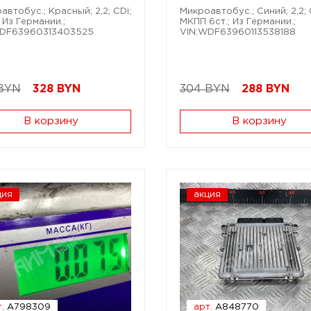
автобус.; Красный; 2,2; CDi;
Микроавтобус.; Синий; 2,2; 
 Из Германии.;
МКПП 6ст.; Из Германии.;
WDF63960313403525
VIN:WDF63960113538188
BYN
328
BYN
304 BYN
288
BYN
В корзину
В корзину
ция
акция
.
A798309
арт.
A848770