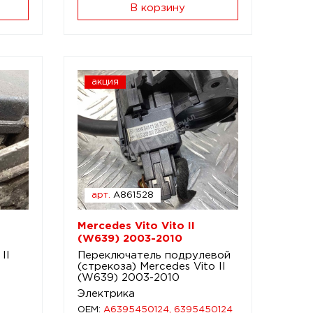
В корзину
акция
арт.
A861528
Mercedes Vito Vito II
(W639) 2003-2010
II
Переключатель подрулевой
(стрекоза) Mercedes Vito II
(W639) 2003-2010
Электрика
OEM:
A6395450124, 6395450124