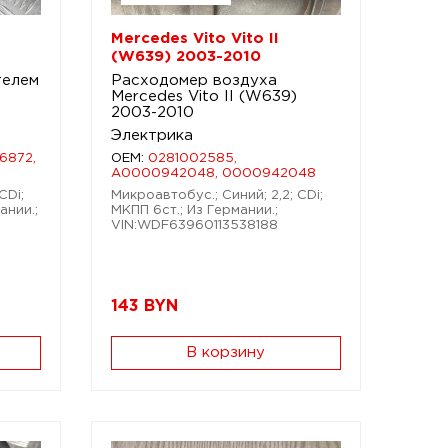
Mercedes Vito Vito II
(W639) 2003-2010
телем
Расходомер воздуха
Mercedes Vito II (W639)
2003-2010
Электрика
6872,
OEM:
0281002585,
A0000942048, 0000942048
CDi;
Микроавтобус.; Синий; 2,2; CDi;
ании.;
МКПП 6ст.; Из Германии.;
VIN:WDF63960113538188
143
BYN
В корзину