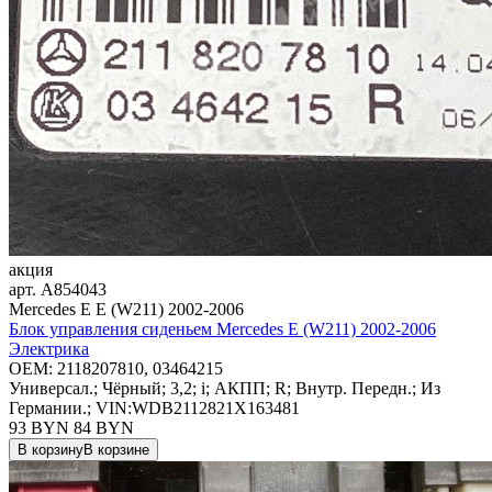
акция
арт.
A854043
Mercedes E E (W211) 2002-2006
Блок управления сиденьем Mercedes E (W211) 2002-2006
Электрика
OEM:
2118207810, 03464215
Универсал.; Чёрный; 3,2; i; АКПП; R; Внутр. Передн.; Из
Германии.; VIN:WDB2112821X163481
93 BYN
84
BYN
В корзину
В корзине