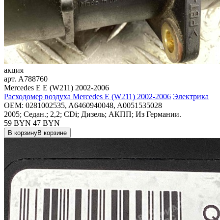
акция
арт.
A788760
Mercedes E E (W211) 2002-2006
Расходомер воздуха Mercedes E (W211) 2002-2006
Электрика
OEM:
0281002535, A6460940048, A0051535028
2005; Седан.; 2,2; CDi; Дизель; АКПП; Из Германии.
59 BYN
47
BYN
В корзину
В корзине