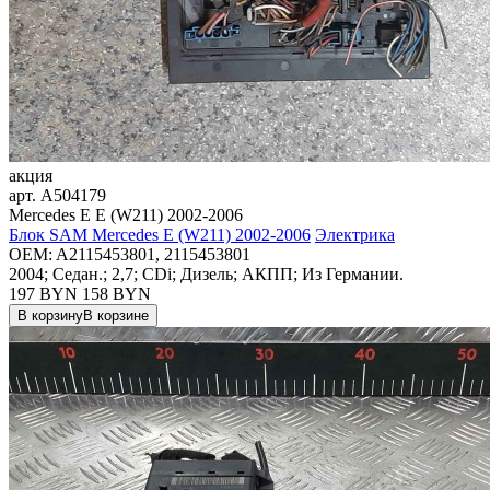
акция
арт.
A504179
Mercedes E E (W211) 2002-2006
Блок SAM Mercedes E (W211) 2002-2006
Электрика
OEM:
A2115453801, 2115453801
2004; Седан.; 2,7; CDi; Дизель; АКПП; Из Германии.
197 BYN
158
BYN
В корзину
В корзине