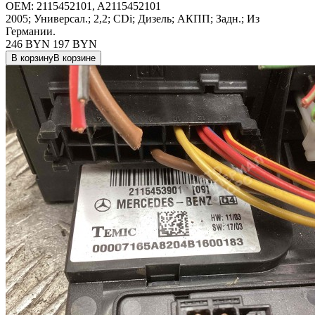
OEM:
2115452101, A2115452101
2005; Универсал.; 2,2; CDi; Дизель; АКПП; Задн.; Из
Германии.
246 BYN
197
BYN
В корзину
В корзине