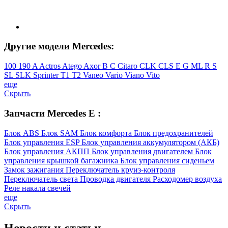
Другие модели Mercedes:
100
190
A
Actros
Atego
Axor
B
C
Citaro
CLK
CLS
E
G
ML
R
S
SL
SLK
Sprinter
T1
T2
Vaneo
Vario
Viano
Vito
еще
Скрыть
Запчасти Mercedes E :
Блок ABS
Блок SAM
Блок комфорта
Блок предохранителей
Блок управления ESP
Блок управления аккумулятором (АКБ)
Блок управления АКПП
Блок управления двигателем
Блок
управления крышкой багажника
Блок управления сиденьем
Замок зажигания
Переключатель круиз-контроля
Переключатель света
Проводка двигателя
Расходомер воздуха
Реле накала свечей
еще
Скрыть
Новости
и статьи