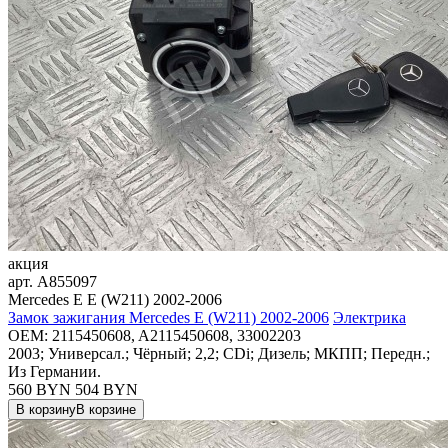
акция
арт.
A855097
Mercedes E E (W211) 2002-2006
Замок зажигания Mercedes E (W211) 2002-2006
Электрика
OEM:
2115450608, A2115450608, 33002203
2003; Универсал.; Чёрный; 2,2; CDi; Дизель; МКПП; Передн.;
Из Германии.
560 BYN
504
BYN
В корзину
В корзине