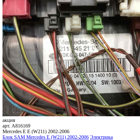
акция
арт.
A816169
Mercedes E E (W211) 2002-2006
Блок SAM Mercedes E (W211) 2002-2006
Электрика