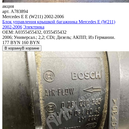
акция
арт.
A783894
Mercedes E E (W211) 2002-2006
Блок управления крышкой багажника Mercedes E (W211)
2002-2006
Электрика
OEM:
A0355455432, 0355455432
2006; Универсал.; 2,2; CDi; Дизель; АКПП; Из Германии.
177 BYN
160
BYN
В корзину
В корзине