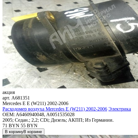
акция
арт.
A681351
Mercedes E E (W211) 2002-2006
Расходомер воздуха Mercedes E (W211) 2002-2006
Электрика
OEM:
A6460940048, A0051535028
2005; Седан.; 2,2; CDi; Дизель; АКПП; Из Германии.
71 BYN
55
BYN
В корзину
В корзине