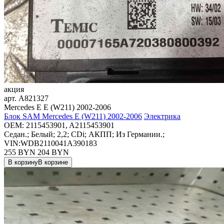
акция
арт.
A821327
Mercedes E E (W211) 2002-2006
Блок SAM Mercedes E (W211) 2002-2006
Электрика
OEM:
2115453901, A2115453901
Седан.; Белый; 2,2; CDi; АКПП; Из Германии.;
VIN:WDB2110041A390183
255 BYN
204
BYN
В корзину
В корзине