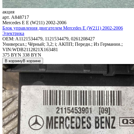
акция
арт.
A848717
Mercedes E E (W211) 2002-2006
Блок управления двигателем Mercedes E (W211) 2002-2006
Электрика
OEM:
A1121534479, 1121534479, 0261208427
Универсал.; Чёрный; 3,2; i; АКПП; Передн.; Из Германии.;
VIN:WDB2112821X163481
375 BYN
338
BYN
В корзину
В корзине