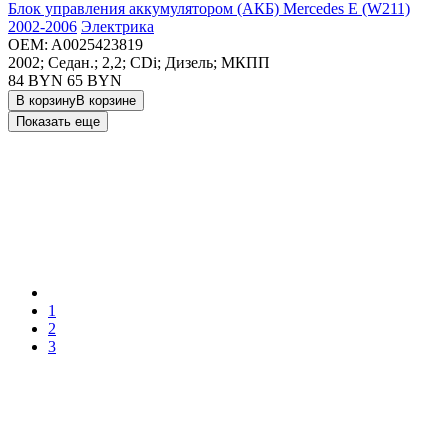
Блок управления аккумулятором (АКБ) Mercedes E (W211)
2002-2006
Электрика
OEM:
A0025423819
2002; Седан.; 2,2; CDi; Дизель; МКПП
84 BYN
65
BYN
В корзину
В корзине
Показать еще
1
2
3