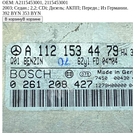
OEM:
A2115453001, 2115453001
2003; Седан.; 2,2; CDi; Дизель; АКПП; Передн.; Из Германии.
392 BYN
353
BYN
В корзину
В корзине