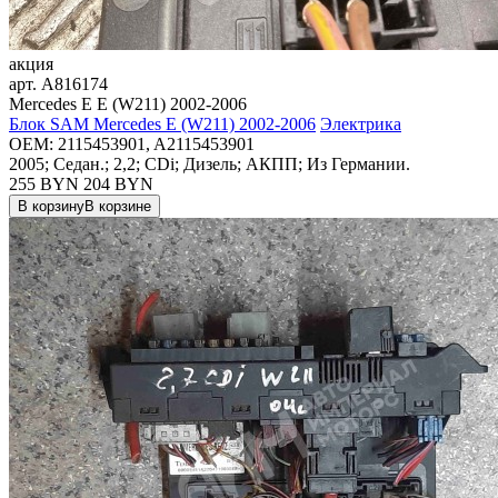
акция
арт.
A816174
Mercedes E E (W211) 2002-2006
Блок SAM Mercedes E (W211) 2002-2006
Электрика
OEM:
2115453901, A2115453901
2005; Седан.; 2,2; CDi; Дизель; АКПП; Из Германии.
255 BYN
204
BYN
В корзину
В корзине