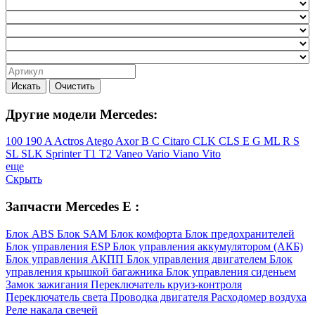
Искать
Очистить
Другие модели Mercedes:
100
190
A
Actros
Atego
Axor
B
C
Citaro
CLK
CLS
E
G
ML
R
S
SL
SLK
Sprinter
T1
T2
Vaneo
Vario
Viano
Vito
еще
Скрыть
Запчасти Mercedes E :
Блок ABS
Блок SAM
Блок комфорта
Блок предохранителей
Блок управления ESP
Блок управления аккумулятором (АКБ)
Блок управления АКПП
Блок управления двигателем
Блок
управления крышкой багажника
Блок управления сиденьем
Замок зажигания
Переключатель круиз-контроля
Переключатель света
Проводка двигателя
Расходомер воздуха
Реле накала свечей