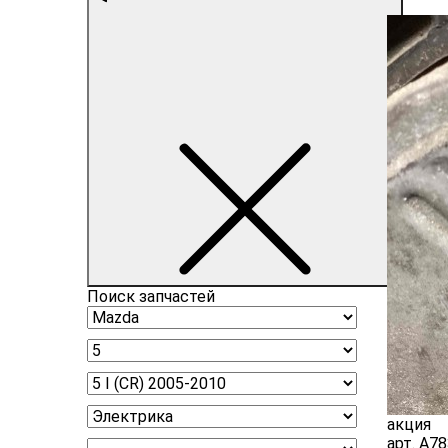
Поиск запчастей
акция
арт.
A78