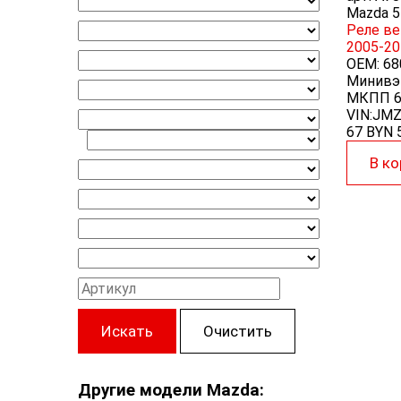
Mazda 5 
Реле ве
2005-20
OEM:
68
Минивэн
МКПП 6с
VIN:JM
67 BYN
В ко
Искать
Очистить
Другие модели Mazda: