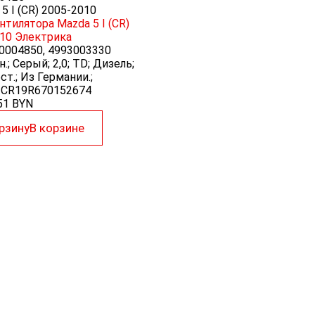
5 I (CR) 2005-2010
нтилятора Mazda 5 I (CR)
10
Электрика
0004850, 4993003330
.; Серый; 2,0; TD; Дизель;
т.; Из Германии.;
ZCR19R670152674
51
BYN
рзину
В корзине