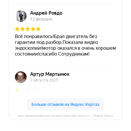
Авто-ИмпериалМоторс на карте Минской области — Яндекс Карты