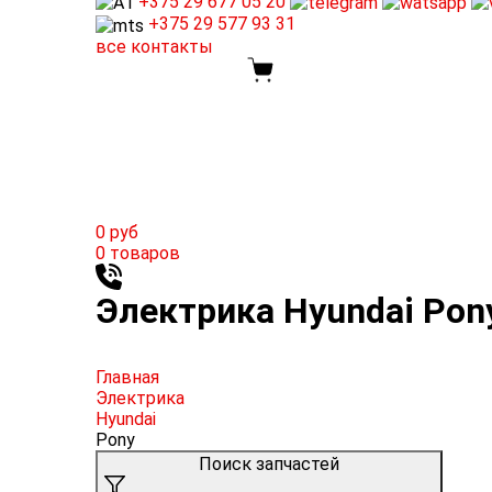
+375 29
677 05 20
+375 29
577 93 31
все контакты
0
руб
0
товаров
Электрика Hyundai Pony
Главная
Электрика
Hyundai
Pony
Поиск запчастей