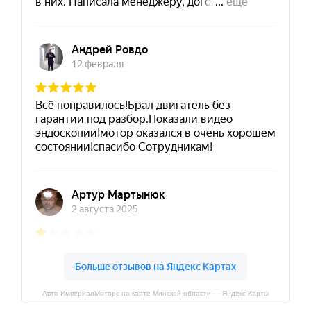
Авто-ИмпериалМоторс на карте Минской области — Яндекс Карты