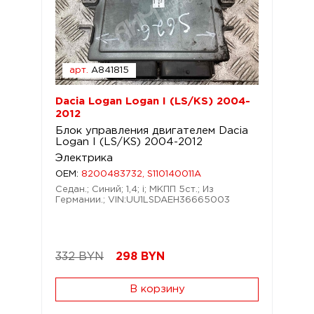
арт.
A841815
Dacia Logan Logan I (LS/KS) 2004-
2012
Блок управления двигателем Dacia
Logan I (LS/KS) 2004-2012
Электрика
OEM:
8200483732, S110140011A
Седан.; Синий; 1,4; i; МКПП 5ст.; Из
Германии.; VIN:UU1LSDAEH36665003
332 BYN
298
BYN
В корзину