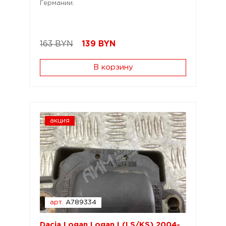
Германии.
163 BYN
139
BYN
В корзину
акция
арт.
A789334
Dacia Logan Logan I (LS/KS) 2004-