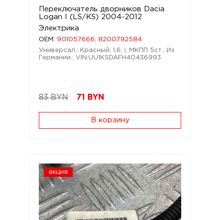
Переключатель дворников Dacia
Logan I (LS/KS) 2004-2012
Электрика
OEM:
901057666, 8200792584
Универсал.; Красный; 1,6; i; МКПП 5ст.; Из
Германии.; VIN:UU1KSDAFH40436993
83 BYN
71
BYN
В корзину
акция