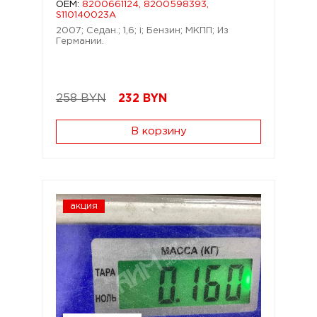
OEM:
8200661124, 8200598393,
S110140023A
2007; Седан.; 1,6; i; Бензин; МКПП; Из
Германии.
258 BYN
232
BYN
В корзину
акция