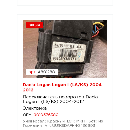
акция
арт.
A801288
Dacia Logan Logan I (LS/KS) 2004-
2012
Переключатель поворотов Dacia
Logan I (LS/KS) 2004-2012
Электрика
OEM:
9010576380
Универсал.; Красный; 1,6; i; МКПП 5ст.; Из
Германии.; VIN:UU1KSDAFH40436993