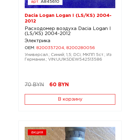
арт.
A845610
Dacia Logan Logan I (LS/KS) 2004-
2012
Расходомер воздуха Dacia Logan I
(LS/KS) 2004-2012
Электрика
OEM:
8200357204, 8200280056
Универсал.; Синий; 1,5; DCi; МКПП 5ст.; Из
Германии.; VIN:UU1KSDEW542513586
70 BYN
60
BYN
В корзину
акция