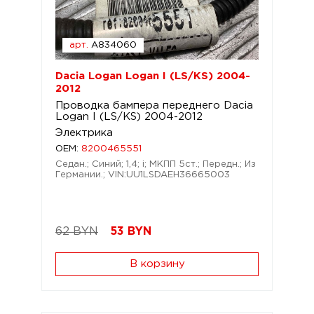
арт.
A834060
Dacia Logan Logan I (LS/KS) 2004-
2012
Проводка бампера переднего Dacia
Logan I (LS/KS) 2004-2012
Электрика
OEM:
8200465551
Седан.; Синий; 1,4; i; МКПП 5ст.; Передн.; Из
Германии.; VIN:UU1LSDAEH36665003
62 BYN
53
BYN
В корзину