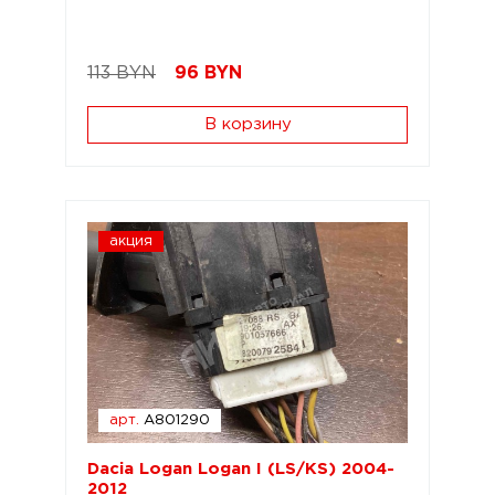
113 BYN
96
BYN
В корзину
акция
арт.
A801290
Dacia Logan Logan I (LS/KS) 2004-
2012