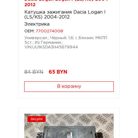
2012
Катушка зажигания Dacia Logan I
(LS/KS) 2004-2012
Электрика
OEM:
7700274008
Универсал.; Чёрный; 1,6; i; Бензин; МКПП
5ст.; Из Германии.;
VIN:UU1KSDA3H45679944
84 BYN
65
BYN
В корзину
акция