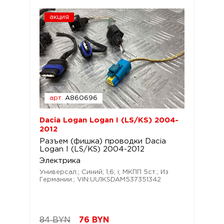
акция
арт.
A860696
Dacia Logan Logan I (LS/KS) 2004-
2012
Разъем (фишка) проводки Dacia
Logan I (LS/KS) 2004-2012
Электрика
Универсал.; Синий; 1,6; i; МКПП 5ст.; Из
Германии.; VIN:UU1KSDAM537351342
84 BYN
76
BYN