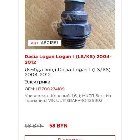
арт.
A801581
Dacia Logan Logan I (LS/KS) 2004-
2012
Лямбда-зонд Dacia Logan I (LS/KS)
2004-2012
Электрика
OEM:
H7700274189
Универсал.; Красный; 1,6; i; МКПП 5ст.; Из
Германии.; VIN:UU1KSDAFH40436993
68 BYN
58
BYN