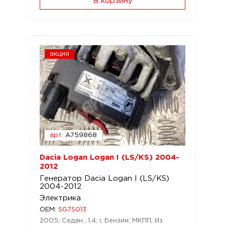
В корзину
акция
арт.
A759868
Dacia Logan Logan I (LS/KS) 2004-
2012
Генератор Dacia Logan I (LS/KS)
2004-2012
Электрика
OEM:
SG7S013
2005; Седан.; 1,4; i; Бензин; МКПП; Из