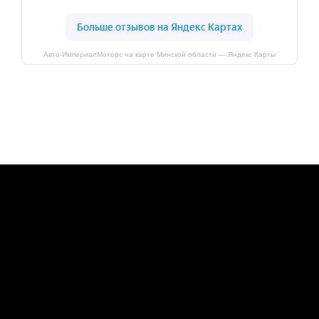
Авто-ИмпериалМоторс на карте Минской области — Яндекс Карты