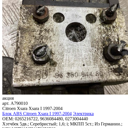
акция
арт.
A790010
Citroen Xsara Xsara I 1997-2004
Блок ABS Citroen Xsara I 1997-2004
Электрика
OEM:
0265216722, 9636084480, 0273004440
Хэтчбек 5дв.; Серебристый; 1,6; i; МКПП 5ст.; Из Германии.;