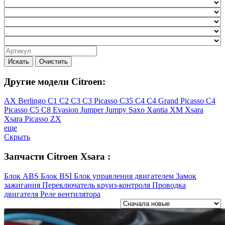
Искать
Очистить
Другие модели Citroen:
AX
Berlingo
C1
C2
C3
C3 Picasso
C35
C4
C4 Grand Picasso
C4
Picasso
C5
C8
Evasion
Jumper
Jumpy
Saxo
Xantia
XM
Xsara
Xsara Picasso
ZX
еще
Скрыть
Запчасти Citroen Xsara :
Блок ABS
Блок BSI
Блок управления двигателем
Замок
зажигания
Переключатель круиз-контроля
Проводка
двигателя
Реле вентилятора