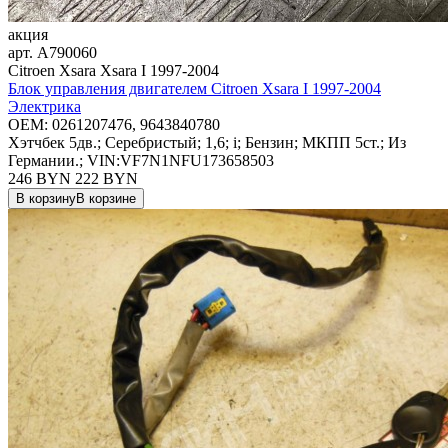
акция
арт.
A790060
Citroen Xsara Xsara I 1997-2004
Блок управления двигателем Citroen Xsara I 1997-2004
Электрика
OEM:
0261207476, 9643840780
Хэтчбек 5дв.; Серебристый; 1,6; i; Бензин; МКПП 5ст.; Из
Германии.; VIN:VF7N1NFU173658503
246 BYN
222
BYN
В корзину
В корзине