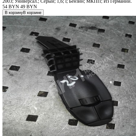
2003; Универсал.; Серый; 1,6; i; Бензин; МКПП; Из Германии.
54 BYN
49
BYN
В корзину
В корзине