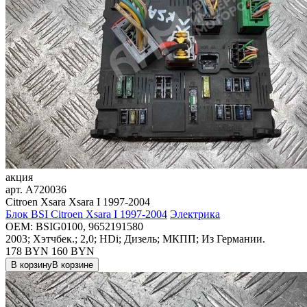
акция
арт.
A720036
Citroen Xsara Xsara I 1997-2004
Блок BSI Citroen Xsara I 1997-2004
Электрика
OEM:
BSIG0100, 9652191580
2003; Хэтчбек.; 2,0; HDi; Дизель; МКПП; Из Германии.
178 BYN
160
BYN
В корзину
В корзине