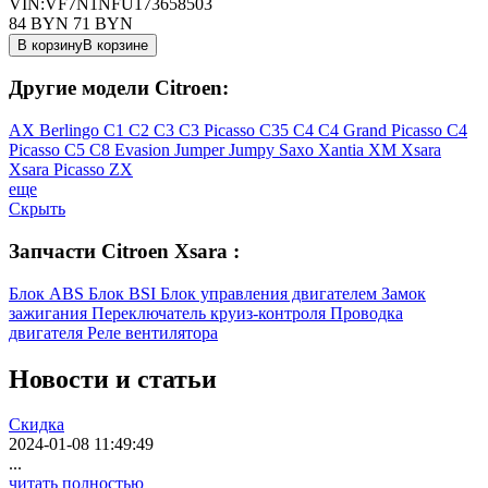
VIN:VF7N1NFU173658503
84 BYN
71
BYN
В корзину
В корзине
Другие модели Citroen:
AX
Berlingo
C1
C2
C3
C3 Picasso
C35
C4
C4 Grand Picasso
C4
Picasso
C5
C8
Evasion
Jumper
Jumpy
Saxo
Xantia
XM
Xsara
Xsara Picasso
ZX
еще
Скрыть
Запчасти Citroen Xsara :
Блок ABS
Блок BSI
Блок управления двигателем
Замок
зажигания
Переключатель круиз-контроля
Проводка
двигателя
Реле вентилятора
Новости
и статьи
Скидка
2024-01-08 11:49:49
...
читать полностью