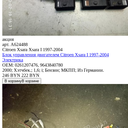
акция
арт.
A624488
Citroen Xsara Xsara I 1997-2004
Блок управления двигателем Citroen Xsara I 1997-2004
Электрика
OEM:
0261207476, 9643840780
2000; Хэтчбек.; 1,6; i; Бензин; МКПП; Из Германии.
246 BYN
222
BYN
В корзину
В корзине