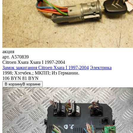
акция
арт.
A570839
Citroen Xsara Xsara I 1997-2004
Замок зажигания Citroen Xsara I 1997-2004
Электрика
1998; Хэтчбек.; МКПП; Из Германии.
106 BYN
81
BYN
В корзину
В корзине