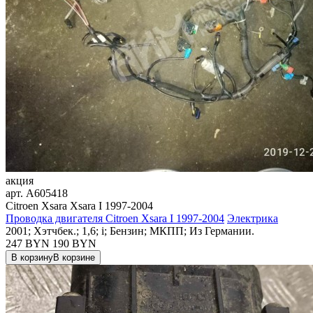
акция
арт.
A605418
Citroen Xsara Xsara I 1997-2004
Проводка двигателя Citroen Xsara I 1997-2004
Электрика
2001; Хэтчбек.; 1,6; i; Бензин; МКПП; Из Германии.
247 BYN
190
BYN
В корзину
В корзине