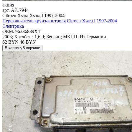
акция
арт.
A717944
Citroen Xsara Xsara I 1997-2004
Переключатель круиз-контроля Citroen Xsara I 1997-2004
Электрика
OEM:
96336889XT
2003; Хэтчбек.; 1,6; i; Бензин; МКПП; Из Германии.
62 BYN
48
BYN
В корзину
В корзине