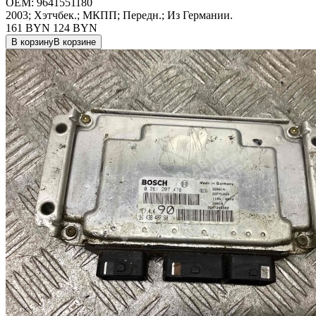
OEM:
9641551180
2003; Хэтчбек.; МКПП; Передн.; Из Германии.
161 BYN
124
BYN
В корзину
В корзине