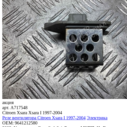
акция
арт.
A717548
Citroen Xsara Xsara I 1997-2004
Реле вентилятора Citroen Xsara I 1997-2004
Электрика
OEM:
9641212580