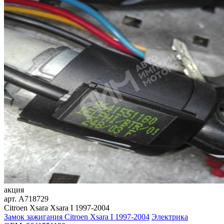
акция
арт.
A718729
Citroen Xsara Xsara I 1997-2004
Замок зажигания Citroen Xsara I 1997-2004
Электрика