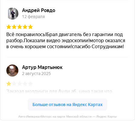
Авто-ИмпериалМоторс на карте Минской области — Яндекс Карты