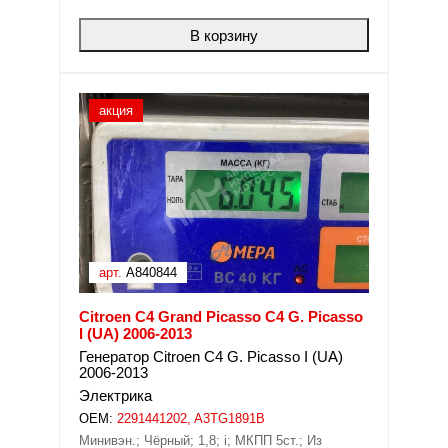
В корзину
акция
арт.
A840844
Citroen C4 Grand Picasso C4 G. Picasso
I (UA) 2006-2013
Генератор Citroen C4 G. Picasso I (UA)
2006-2013
Электрика
OEM:
2291441202, A3TG1891B
Минивэн.; Чёрный; 1,8; i; МКПП 5ст.; Из