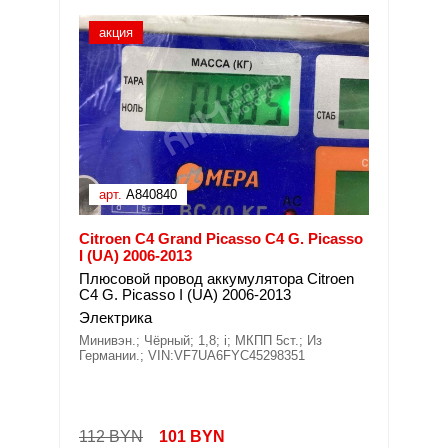
акция
арт.
A840840
Citroen C4 Grand Picasso C4 G. Picasso
I (UA) 2006-2013
Плюсовой провод аккумулятора Citroen
C4 G. Picasso I (UA) 2006-2013
Электрика
Минивэн.; Чёрный; 1,8; i; МКПП 5ст.; Из
Германии.; VIN:VF7UA6FYC45298351
112 BYN
101
BYN