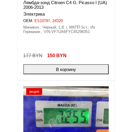
Лямбда-зонд Citroen C4 G. Picasso I (UA)
2006-2013
Электрика
OEM:
ES10797, 24320
Минивэн.; Чёрный; 1,8; i; МКПП 5ст.; Из
Германии.; VIN:VF7UA6FYC45298351
177 BYN
150
BYN
В корзину
акция