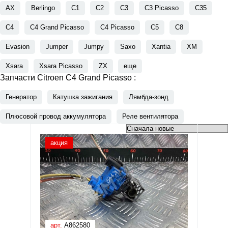
AX
Berlingo
C1
C2
C3
C3 Picasso
C35
C4
C4 Grand Picasso
C4 Picasso
C5
C8
Evasion
Jumper
Jumpy
Saxo
Xantia
XM
Xsara
Xsara Picasso
ZX
еще
Запчасти Citroen C4 Grand Picasso :
Генератор
Катушка зажигания
Лямбда-зонд
Плюсовой провод аккумулятора
Реле вентилятора
акция
арт.
A862580