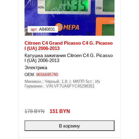
арт.
A840831
Citroen C4 Grand Picasso C4 G. Picasso
I (UA) 2006-2013
Катушка зажигания Citroen C4 G. Picasso
I (UA) 2006-2013
Электрика
OEM:
9656695780
Минивэн.; Чёрный; 1,8; i; МКПП 5ст.; Из
Германии.; VIN:VF7UA6FYC45298351
178 BYN
151
BYN
В корзину