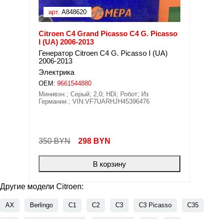
арт.
A848620
Citroen C4 Grand Picasso C4 G. Picasso
I (UA) 2006-2013
Генератор Citroen C4 G. Picasso I (UA)
2006-2013
Электрика
OEM:
9661544880
Минивэн.; Серый; 2,0; HDi; Робот; Из
Германии.; VIN:VF7UARHJH45396476
350 BYN
298
BYN
В корзину
Другие модели Citroen:
AX
Berlingo
C1
C2
C3
C3 Picasso
C35