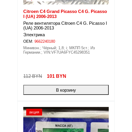
Citroen C4 Grand Picasso C4 G. Picasso
I (UA) 2006-2013
Реле вентилятора Citroen C4 G. Picasso I
(UA) 2006-2013
Электрика
OEM:
9662240180
Минивэн.; Чёрный; 1,8; i; МКПП 5ст.; Из
Германии.; VIN:VF7UA6FYC45298351
112 BYN
101
BYN
В корзину
акция