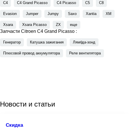
C4
C4 Grand Picasso
C4 Picasso
C5
C8
Evasion
Jumper
Jumpy
Saxo
Xantia
XM
Xsara
Xsara Picasso
ZX
еще
Запчасти Citroen C4 Grand Picasso :
Генератор
Катушка зажигания
Лямбда-зонд
Плюсовой провод аккумулятора
Реле вентилятора
Новости
и статьи
Скидка