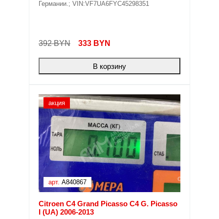
Германии.; VIN:VF7UA6FYC45298351
392 BYN
333
BYN
В корзину
акция
арт.
A840867
Citroen C4 Grand Picasso C4 G. Picasso
I (UA) 2006-2013