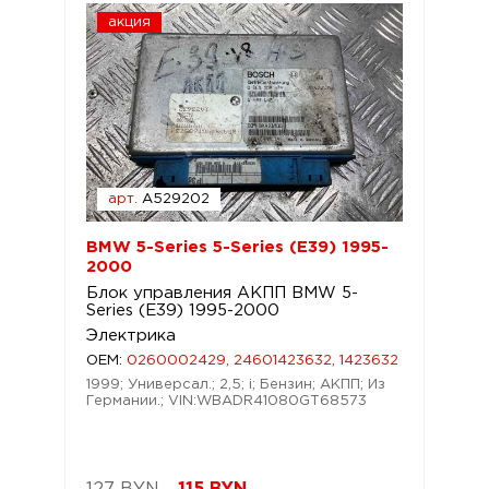
акция
арт.
A529202
BMW 5-Series 5-Series (E39) 1995-
2000
Блок управления АКПП BMW 5-
Series (E39) 1995-2000
Электрика
OEM:
0260002429, 24601423632, 1423632
1999; Универсал.; 2,5; i; Бензин; АКПП; Из
Германии.; VIN:WBADR41080GT68573