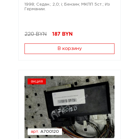
1998; Седан.; 2,0; i; Бензин; МКПП 5ст.; Из
Германии.
220 BYN
187
BYN
В корзину
акция
арт.
A700120