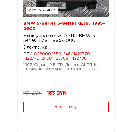
арт.
A529172
BMW 5-Series 5-Series (E39) 1995-
2000
Блок управления АКПП BMW 5-
Series (E39) 1995-2000
Электрика
OEM:
0260002359, 24601422770,
1422770, 24601422788, 1422788
1997; Седан.; 2,5; TD; Дизель; АКПП; Из
Германии.; VIN:WBADF81020BT07376
181 BYN
163
BYN
В корзину