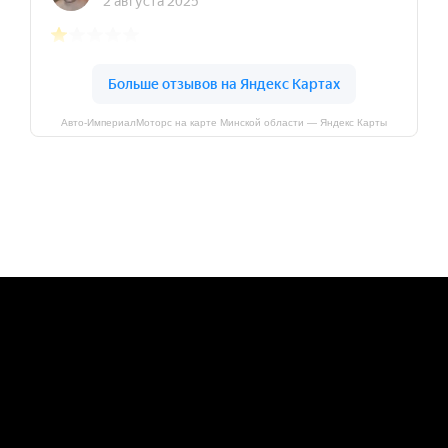
Авто-ИмпериалМоторс на карте Минской области — Яндекс Карты