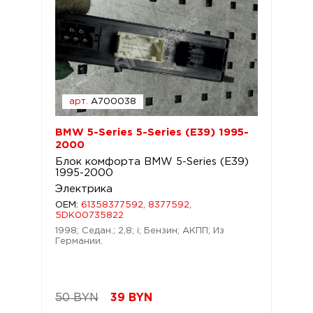
арт.
A700038
BMW 5-Series 5-Series (E39) 1995-
2000
Блок комфорта BMW 5-Series (E39)
1995-2000
Электрика
OEM:
61358377592, 8377592,
5DK00735822
1998; Седан.; 2,8; i; Бензин; АКПП; Из
Германии.
50 BYN
39
BYN