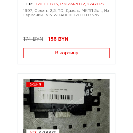
OEM:
0281001373, 13612247072, 2247072
1997; Седан.; 2,5; TD; Дизель; МКПП 5ст.; Из
Германии.; VIN:WBADF81020BT07376
174 BYN
156
BYN
В корзину
акция
арт.
A700021