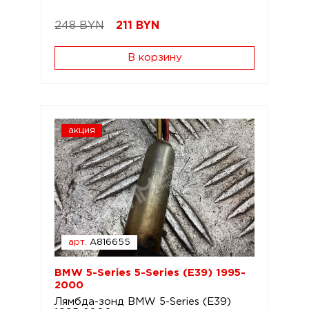
248 BYN
211
BYN
В корзину
акция
арт.
A816655
BMW 5-Series 5-Series (E39) 1995-
2000
Лямбда-зонд BMW 5-Series (E39)