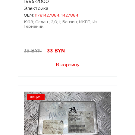
1995-2000
Электрика
OEM:
11781427884, 1427884
1998; Седан.; 2,0; i; Бензин; МКПП; Из
Германии.
39 BYN
33
BYN
В корзину
акция