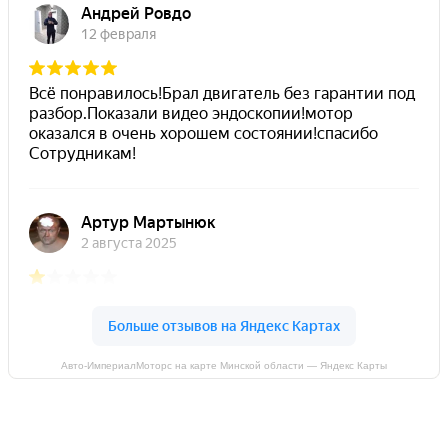
Авто-ИмпериалМоторс на карте Минской области — Яндекс Карты