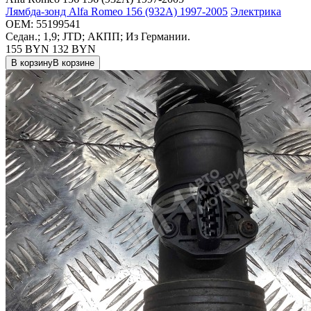
Лямбда-зонд Alfa Romeo 156 (932A) 1997-2005
Электрика
OEM:
55199541
Седан.; 1,9; JTD; АКПП; Из Германии.
155 BYN
132
BYN
В корзину
В корзине