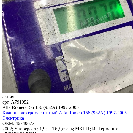
акция
арт.
A791952
Alfa Romeo 156 156 (932A) 1997-2005
Клапан электромагнитный Alfa Romeo 156 (932A) 1997-2005
Электрика
OEM:
46749673
2002; Универсал.; 1,9; JTD; Дизель; МКПП; Из Германии.