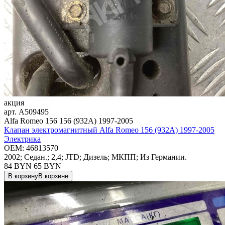
акция
арт.
A509495
Alfa Romeo 156 156 (932A) 1997-2005
Клапан электромагнитный Alfa Romeo 156 (932A) 1997-2005
Электрика
OEM:
46813570
2002; Седан.; 2,4; JTD; Дизель; МКПП; Из Германии.
84 BYN
65
BYN
В корзину
В корзине