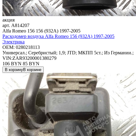
акция
арт.
A814207
Alfa Romeo 156 156 (932A) 1997-2005
Расходомер воздуха Alfa Romeo 156 (932A) 1997-2005
Электрика
OEM:
0280218113
Универсал.; Серебристый; 1,9; JTD; МКПП 5ст.; Из Германии.;
VIN:ZAR93200001380279
106 BYN
85
BYN
В корзину
В корзине