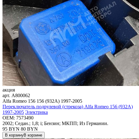
акция
арт.
A800062
Alfa Romeo 156 156 (932A) 1997-2005
Переключатель подрулевой (стрекоза) Alfa Romeo 156 (932A)
1997-2005
Электрика
OEM:
7573490
2002; Седан.; 1,8; i; Бензин; МКПП; Из Германии.
95 BYN
80
BYN
В корзину
В корзине