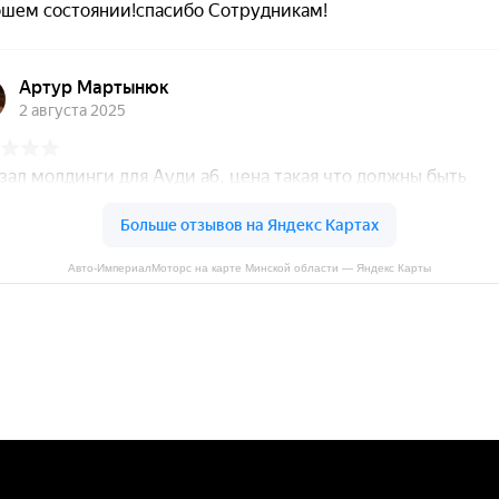
Авто-ИмпериалМоторс на карте Минской области — Яндекс Карты