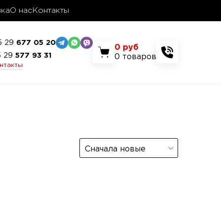
вка
О нас
Контакты
5 29
677 05 20
0
руб
5 29
577 93 31
0
товаров
онтакты
Сначала новые