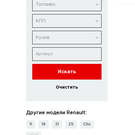
Топливо
КПП
Кузов
Искать
Очистить
Другие модели Renault:
11
19
21
25
Clio