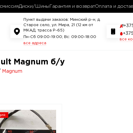
смиссия
Диски/Шины
Гарантия и возврат
Оплата и доста
Пункт выдачи заказов: Минский р-н, д.
Старое село, ул. Мира, 21 (12 км от
+37
МКАД, трасса P-65)
+37
Пн-Сб 09:00-19:00; Вс: 09:00-18:00
все к
все адреса
ult Magnum б/у
Magnum
ция