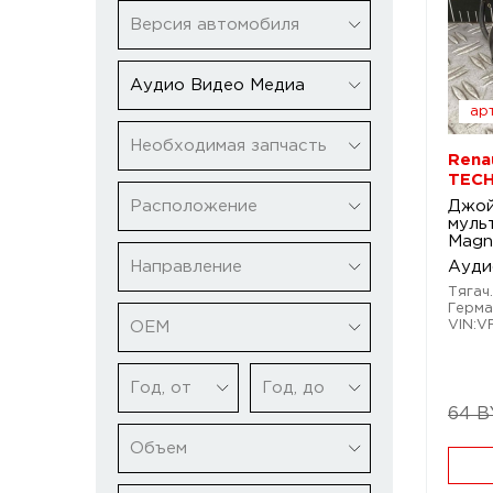
Версия автомобиля
Аудио Видео Медиа
арт
Необходимая запчасть
Rena
TECH
Расположение
Джой
муль
Magn
Направление
Ауди
Тягач.
Герма
VIN:V
ОЕМ
Год, от
Год, до
64 
Объем