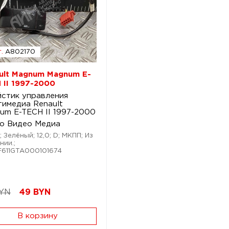
.
A802170
ult Magnum Magnum E-
 II 1997-2000
стик управления
тимедиа Renault
um E-TECH II 1997-2000
о Видео Медиа
; Зелёный; 12,0; D; МКПП; Из
нии.;
F611GTA000101674
BYN
49
BYN
В корзину