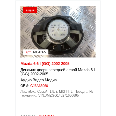
акция
арт.
A851365
Mazda 6 6 I (GG) 2002-2005
Динамик двери передней левой Mazda 6 I
(GG) 2002-2005
Аудио Видео Медиа
OEM:
GJ6A66960
Лифтбек.; Серый; 1,8; i; МКПП; L; Передн.; Из
Германии.; VIN:JMZGG148271650695