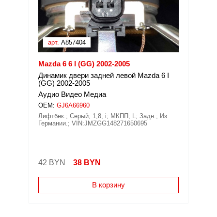
арт.
A857404
Mazda 6 6 I (GG) 2002-2005
Динамик двери задней левой Mazda 6 I
(GG) 2002-2005
Аудио Видео Медиа
OEM:
GJ6A66960
Лифтбек.; Серый; 1,8; i; МКПП; L; Задн.; Из
Германии.; VIN:JMZGG148271650695
42 BYN
38
BYN
В корзину