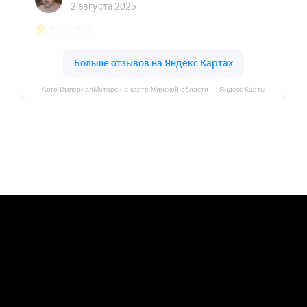
Авто-ИмпериалМоторс на карте Минской области — Яндекс Карты