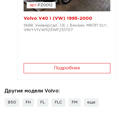
арт.
PZ0012
Volvo V40 I (VW) 1995-2000
1998; Универсал.; 1,6; i; Бензин; МКПП 5ст.;
VIN:YV1VW1123WF251707
Подробнее
Другие модели Volvo:
850
FH
FL
FLC
FM
еще