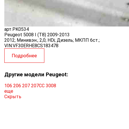
арт.
PK0534
Peugeot 5008 I (T8) 2009-2013
2012; Минивэн.; 2,0; HDi; Дизель; МКПП 6ст.;
VIN:VF30ERHE8CS183478
Подробнее
Другие модели Peugeot:
106
206
207
207CC
3008
еще
Скрыть